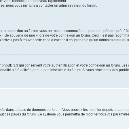
voir vous connecter de nouveau rapidement.
sse, nous vous invitons à contacter un administrateur du forum.
otre connexion au forum, vous ne resterez connecté que pour une période prédéfinie
se « Se souvenir de moi » lors de votre connexion au forum. Ceci n’est pas recomm
’arrivez pas à trouver cette case à cocher, il est probable qu’un administrateur du fo
 phpBB 3.3 qui conservent votre authentification et votre connexion au forum. Les 
tionnalité a été activée par un administrateur du forum. Si vous rencontrez des pro
ockés dans la base de données du forum. Vous pouvez les modifier depuis le panneau 
haut des pages du forum. Ce système vous permettra de modifier tous vos paramètre