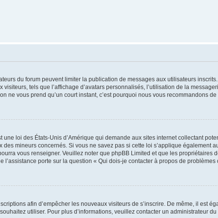
trateurs du forum peuvent limiter la publication de messages aux utilisateurs inscri
visiteurs, tels que l’affichage d’avatars personnalisés, l’utilisation de la messager
ription ne vous prend qu’un court instant, c’est pourquoi nous vous recommandons de l
t une loi des États-Unis d’Amérique qui demande aux sites internet collectant pot
 des mineurs concernés. Si vous ne savez pas si cette loi s’applique également au
 pourra vous renseigner. Veuillez noter que phpBB Limited et que les propriétaires
ue l’assistance porte sur la question « Qui dois-je contacter à propos de problèmes 
inscriptions afin d’empêcher les nouveaux visiteurs de s’inscrire. De même, il est é
s souhaitez utiliser. Pour plus d’informations, veuillez contacter un administrateur du