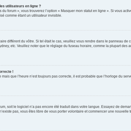
s utilisateurs en ligne ?
s du forum », vous trouverez l’option « Masquer mon statut en ligne ». Si vous activ
é comme étant un utilisateur invisible.
aire différent du vôtre. Si tel était le cas, veuillez vous rendre dans le panneau de co
ey, etc. Veuillez noter que le réglage du fuseau horaire, comme la plupart des autr
orrecte !
 mais que l’heure n’est toujours pas correcte, il est probable que l’horloge du serve
orum, soit le logiciel n’a pas encore été traduit dans votre langue. Essayez de deman
 n’existe pas, vous êtes libre de vous porter volontaire et commencer une nouvelle t