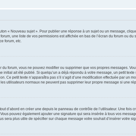
outon « Nouveau sujet ». Pour publier une réponse à un sujet ou un message, cliqu
 forum, une liste de vos permissions est affichée en bas de l’écran du forum ou du
ce forum, etc.
r du forum, vous ne pouvez modifier ou supprimer que vos propres messages. Vou
 initial ait été publié. Si quelqu’un a déjà répondu à votre message, un petit text
ion. Ce petit texte n’apparaîtra pas s’il s’agit d’une modification effectuée par un 
ue les utilisateurs normaux ne peuvent pas supprimer leur propre message si une ré
ut d’abord en créer une depuis le panneau de contrôle de l’utilisateur. Une fois c
ure. Vous pouvez également ajouter une signature qui sera insérée à tous vos mess
 vous sera plus utile de spécifier sur chaque message votre souhait d’insérer votre si