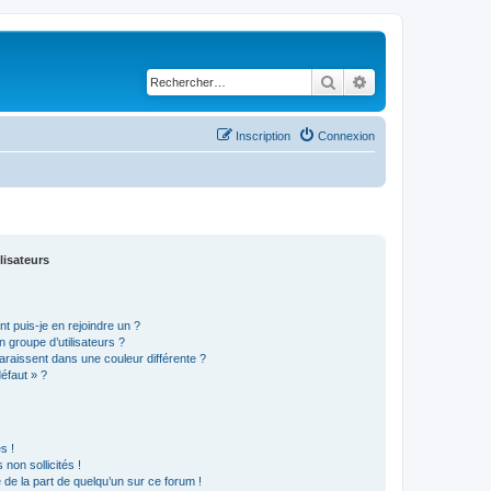
Rechercher
Recherche avancé
Inscription
Connexion
lisateurs
t puis-je en rejoindre un ?
 groupe d’utilisateurs ?
araissent dans une couleur différente ?
défaut » ?
s !
non sollicités !
e de la part de quelqu’un sur ce forum !