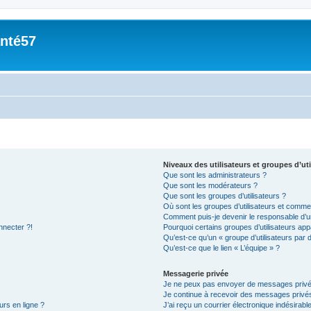
nté57
Niveaux des utilisateurs et groupes d’uti
Que sont les administrateurs ?
Que sont les modérateurs ?
Que sont les groupes d’utilisateurs ?
Où sont les groupes d’utilisateurs et commen
Comment puis-je devenir le responsable d’un
nnecter ?!
Pourquoi certains groupes d’utilisateurs app
Qu’est-ce qu’un « groupe d’utilisateurs par 
Qu’est-ce que le lien « L’équipe » ?
Messagerie privée
Je ne peux pas envoyer de messages privé
Je continue à recevoir des messages privés 
urs en ligne ?
J’ai reçu un courrier électronique indésirabl