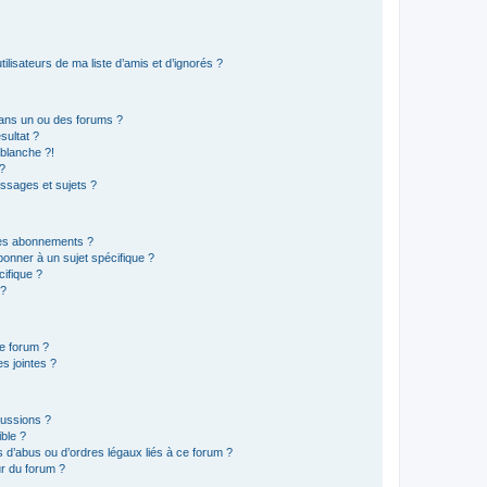
lisateurs de ma liste d’amis et d’ignorés ?
ans un ou des forums ?
sultat ?
blanche ?!
?
ssages et sujets ?
t les abonnements ?
onner à un sujet spécifique ?
ifique ?
 ?
ce forum ?
s jointes ?
cussions ?
ible ?
 d’abus ou d’ordres légaux liés à ce forum ?
r du forum ?