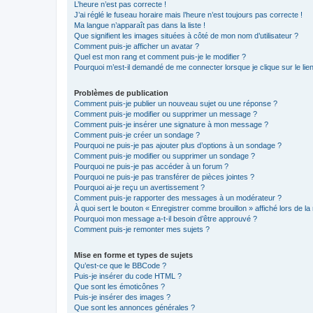
L’heure n’est pas correcte !
J’ai réglé le fuseau horaire mais l’heure n’est toujours pas correcte !
Ma langue n’apparaît pas dans la liste !
Que signifient les images situées à côté de mon nom d’utilisateur ?
Comment puis-je afficher un avatar ?
Quel est mon rang et comment puis-je le modifier ?
Pourquoi m’est-il demandé de me connecter lorsque je clique sur le lien 
Problèmes de publication
Comment puis-je publier un nouveau sujet ou une réponse ?
Comment puis-je modifier ou supprimer un message ?
Comment puis-je insérer une signature à mon message ?
Comment puis-je créer un sondage ?
Pourquoi ne puis-je pas ajouter plus d’options à un sondage ?
Comment puis-je modifier ou supprimer un sondage ?
Pourquoi ne puis-je pas accéder à un forum ?
Pourquoi ne puis-je pas transférer de pièces jointes ?
Pourquoi ai-je reçu un avertissement ?
Comment puis-je rapporter des messages à un modérateur ?
À quoi sert le bouton « Enregistrer comme brouillon » affiché lors de la 
Pourquoi mon message a-t-il besoin d’être approuvé ?
Comment puis-je remonter mes sujets ?
Mise en forme et types de sujets
Qu’est-ce que le BBCode ?
Puis-je insérer du code HTML ?
Que sont les émoticônes ?
Puis-je insérer des images ?
Que sont les annonces générales ?