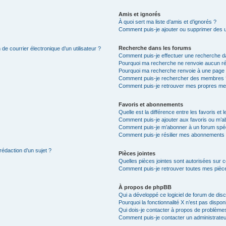
Amis et ignorés
À quoi sert ma liste d’amis et d’ignorés ?
Comment puis-je ajouter ou supprimer des uti
Recherche dans les forums
de courrier électronique d’un utilisateur ?
Comment puis-je effectuer une recherche d
Pourquoi ma recherche ne renvoie aucun ré
Pourquoi ma recherche renvoie à une page 
Comment puis-je rechercher des membres 
Comment puis-je retrouver mes propres me
Favoris et abonnements
Quelle est la différence entre les favoris e
Comment puis-je ajouter aux favoris ou m’ab
Comment puis-je m’abonner à un forum spéc
Comment puis-je résilier mes abonnements
rédaction d’un sujet ?
Pièces jointes
Quelles pièces jointes sont autorisées sur 
Comment puis-je retrouver toutes mes pièce
À propos de phpBB
Qui a développé ce logiciel de forum de dis
Pourquoi la fonctionnalité X n’est pas dispon
Qui dois-je contacter à propos de problèmes
Comment puis-je contacter un administrateu