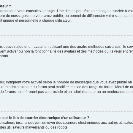
ateur ?
ur lorsque vous consultez un sujet. Une d’elles peut être une image associée à vo
mbre de messages que vous avez publié, ou permet de différencier votre statut parti
 unique et personnelle à chaque utilisateur.
ous pouvez ajouter un avatar en utilisant une des quatre méthodes suivantes : le serv
ent activer ou non la fonctionnalité des avatars et des méthodes qu’ils veuillent ren
forum.
ur, indiquent votre activité selon le nombre de messages que vous avez publié ou id
eul un administrateur du forum peut modifier le texte des rangs du forum. Merci de 
de forums ne toléreront pas ce procédé et un administrateur ou un modérateur pou
ur le lien de courrier électronique d’un utilisateur ?
s utilisateurs inscrits peuvent envoyer des courriers électroniques aux autres utili
es utilisateurs malveillants ou des robots.