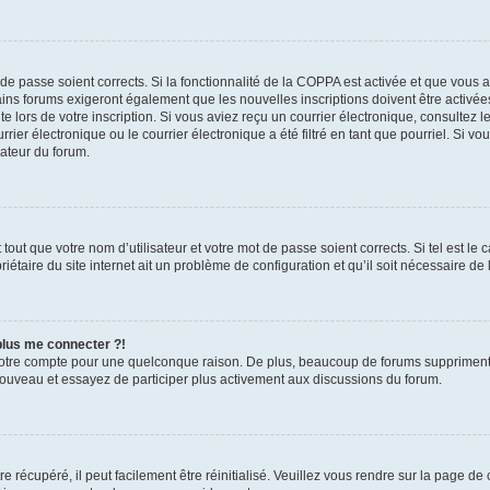
t de passe soient corrects. Si la fonctionnalité de la COPPA est activée et que vous 
ains forums exigeront également que les nouvelles inscriptions doivent être activée
te lors de votre inscription. Si vous aviez reçu un courrier électronique, consultez l
r électronique ou le courrier électronique a été filtré en tant que pourriel. Si vo
rateur du forum.
out que votre nom d’utilisateur et votre mot de passe soient corrects. Si tel est le
iétaire du site internet ait un problème de configuration et qu’il soit nécessaire de l
 plus me connecter ?!
votre compte pour une quelconque raison. De plus, beaucoup de forums suppriment pér
 nouveau et essayez de participer plus activement aux discussions du forum.
 récupéré, il peut facilement être réinitialisé. Veuillez vous rendre sur la page de