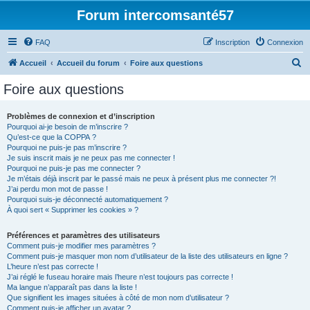
Forum intercomsanté57
FAQ
Inscription
Connexion
R
Accueil
Accueil du forum
Foire aux questions
e
Foire aux questions
c
h
Problèmes de connexion et d’inscription
Pourquoi ai-je besoin de m’inscrire ?
e
Qu’est-ce que la COPPA ?
r
Pourquoi ne puis-je pas m’inscrire ?
Je suis inscrit mais je ne peux pas me connecter !
c
Pourquoi ne puis-je pas me connecter ?
Je m’étais déjà inscrit par le passé mais ne peux à présent plus me connecter ?!
h
J’ai perdu mon mot de passe !
e
Pourquoi suis-je déconnecté automatiquement ?
À quoi sert « Supprimer les cookies » ?
r
Préférences et paramètres des utilisateurs
Comment puis-je modifier mes paramètres ?
Comment puis-je masquer mon nom d’utilisateur de la liste des utilisateurs en ligne ?
L’heure n’est pas correcte !
J’ai réglé le fuseau horaire mais l’heure n’est toujours pas correcte !
Ma langue n’apparaît pas dans la liste !
Que signifient les images situées à côté de mon nom d’utilisateur ?
Comment puis-je afficher un avatar ?