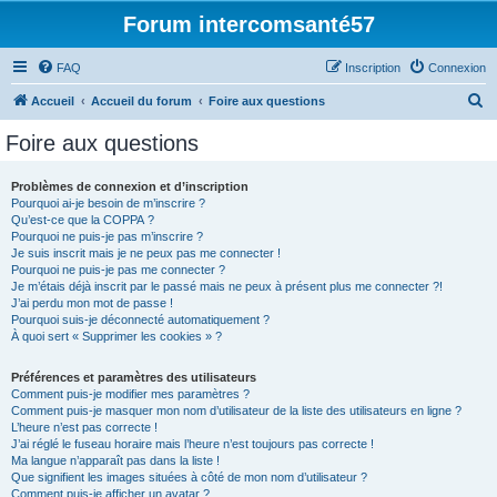
Forum intercomsanté57
FAQ
Inscription
Connexion
R
Accueil
Accueil du forum
Foire aux questions
e
Foire aux questions
c
h
Problèmes de connexion et d’inscription
Pourquoi ai-je besoin de m’inscrire ?
e
Qu’est-ce que la COPPA ?
r
Pourquoi ne puis-je pas m’inscrire ?
Je suis inscrit mais je ne peux pas me connecter !
c
Pourquoi ne puis-je pas me connecter ?
Je m’étais déjà inscrit par le passé mais ne peux à présent plus me connecter ?!
h
J’ai perdu mon mot de passe !
e
Pourquoi suis-je déconnecté automatiquement ?
À quoi sert « Supprimer les cookies » ?
r
Préférences et paramètres des utilisateurs
Comment puis-je modifier mes paramètres ?
Comment puis-je masquer mon nom d’utilisateur de la liste des utilisateurs en ligne ?
L’heure n’est pas correcte !
J’ai réglé le fuseau horaire mais l’heure n’est toujours pas correcte !
Ma langue n’apparaît pas dans la liste !
Que signifient les images situées à côté de mon nom d’utilisateur ?
Comment puis-je afficher un avatar ?