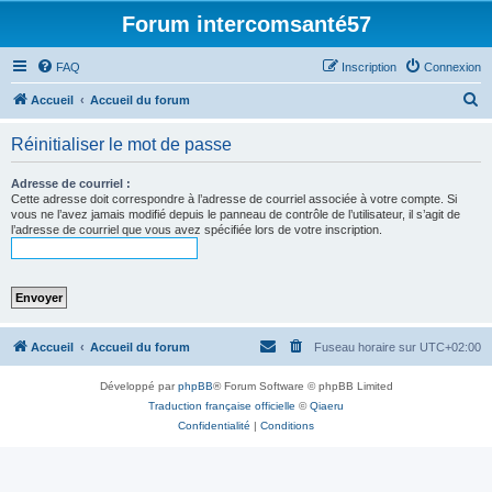
Forum intercomsanté57
FAQ
Inscription
Connexion
R
Accueil
Accueil du forum
e
Réinitialiser le mot de passe
c
h
Adresse de courriel :
Cette adresse doit correspondre à l’adresse de courriel associée à votre compte. Si
e
vous ne l’avez jamais modifié depuis le panneau de contrôle de l’utilisateur, il s’agit de
l’adresse de courriel que vous avez spécifiée lors de votre inscription.
r
c
h
e
r
Accueil
Accueil du forum
Fuseau horaire sur
UTC+02:00
Développé par
phpBB
® Forum Software © phpBB Limited
Traduction française officielle
©
Qiaeru
Confidentialité
|
Conditions