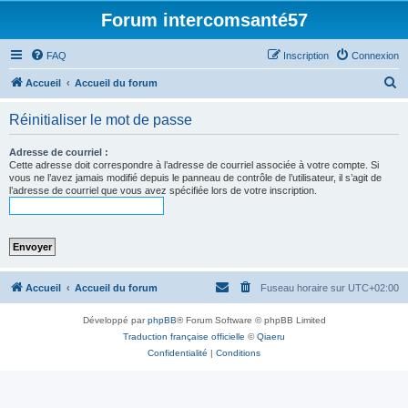
Forum intercomsanté57
FAQ
Inscription
Connexion
R
Accueil
Accueil du forum
e
Réinitialiser le mot de passe
c
h
Adresse de courriel :
Cette adresse doit correspondre à l’adresse de courriel associée à votre compte. Si
e
vous ne l’avez jamais modifié depuis le panneau de contrôle de l’utilisateur, il s’agit de
l’adresse de courriel que vous avez spécifiée lors de votre inscription.
r
c
h
e
r
Accueil
Accueil du forum
Fuseau horaire sur
UTC+02:00
Développé par
phpBB
® Forum Software © phpBB Limited
Traduction française officielle
©
Qiaeru
Confidentialité
|
Conditions