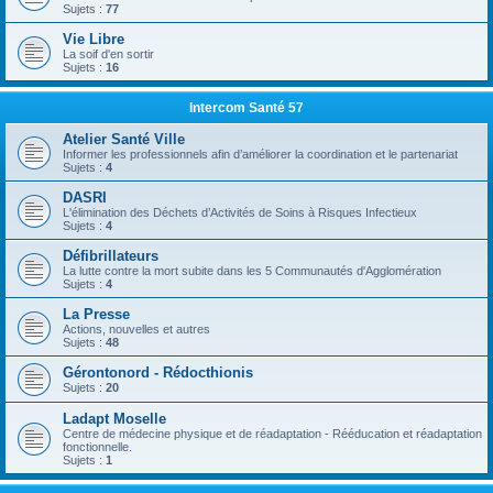
Sujets :
77
Vie Libre
La soif d'en sortir
Sujets :
16
Intercom Santé 57
Atelier Santé Ville
Informer les professionnels afin d’améliorer la coordination et le partenariat
Sujets :
4
DASRI
L'élimination des Déchets d’Activités de Soins à Risques Infectieux
Sujets :
4
Défibrillateurs
La lutte contre la mort subite dans les 5 Communautés d'Agglomération
Sujets :
4
La Presse
Actions, nouvelles et autres
Sujets :
48
Gérontonord - Rédocthionis
Sujets :
20
Ladapt Moselle
Centre de médecine physique et de réadaptation - Rééducation et réadaptation
fonctionnelle.
Sujets :
1