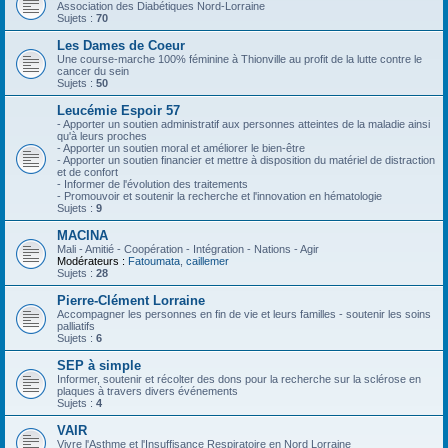
Association des Diabétiques Nord-Lorraine
Sujets :
70
Les Dames de Coeur
Une course-marche 100% féminine à Thionville au profit de la lutte contre le
cancer du sein
Sujets :
50
Leucémie Espoir 57
- Apporter un soutien administratif aux personnes atteintes de la maladie ainsi
qu'à leurs proches
- Apporter un soutien moral et améliorer le bien-être
- Apporter un soutien financier et mettre à disposition du matériel de distraction
et de confort
- Informer de l'évolution des traitements
- Promouvoir et soutenir la recherche et l'innovation en hématologie
Sujets :
9
MACINA
Mali - Amitié - Coopération - Intégration - Nations - Agir
Modérateurs :
Fatoumata
,
caillemer
Sujets :
28
Pierre-Clément Lorraine
Accompagner les personnes en fin de vie et leurs familles - soutenir les soins
palliatifs
Sujets :
6
SEP à simple
Informer, soutenir et récolter des dons pour la recherche sur la sclérose en
plaques à travers divers événements
Sujets :
4
VAIR
Vivre l'Asthme et l'Insuffisance Respiratoire en Nord Lorraine