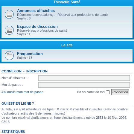
Thionville Santé
Annonces officielles
Réunions, convocations, ... Réservé aux professions de santé
Sujets :
3
Espace de discussion
Réservé aux professions de santé
Sujets :
1
Le site
Fréquentation
Sujets :
17
CONNEXION
•
INSCRIPTION
Nom d’utilisateur :
Mot de passe :
J’ai oublié mon mot de passe
Se souvenir de moi
QUI EST EN LIGNE ?
Au total, il y a
26
utilisateurs en ligne :: 0 inscrit, 0 invisible et 26 invités (selon le nombre
d’utilisateurs actifs des 5 dernières minutes)
Le nombre maximal d’utilisateurs en ligne simultanément a été de
2873
le 10 févr. 2026,
02:13
STATISTIQUES