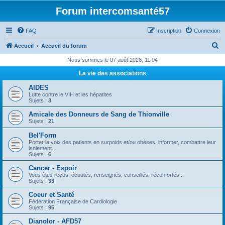
Forum intercomsanté57
FAQ
Inscription
Connexion
R
Accueil
Accueil du forum
e
Nous sommes le 07 août 2026, 11:04
c
La vie des associations
h
AIDES
e
Lutte contre le VIH et les hépatites
Sujets :
3
r
Amicale des Donneurs de Sang de Thionville
c
Sujets :
21
h
Bel'Form
e
Porter la voix des patients en surpoids et/ou obèses, informer, combattre leur
isolement...
r
Sujets :
6
Cancer - Espoir
Vous êtes reçus, écoutés, renseignés, conseillés, réconfortés...
Sujets :
33
Coeur et Santé
Fédération Française de Cardiologie
Sujets :
95
Dianolor - AFD57