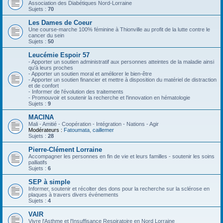
Association des Diabétiques Nord-Lorraine
Sujets :
70
Les Dames de Coeur
Une course-marche 100% féminine à Thionville au profit de la lutte contre le
cancer du sein
Sujets :
50
Leucémie Espoir 57
- Apporter un soutien administratif aux personnes atteintes de la maladie ainsi
qu'à leurs proches
- Apporter un soutien moral et améliorer le bien-être
- Apporter un soutien financier et mettre à disposition du matériel de distraction
et de confort
- Informer de l'évolution des traitements
- Promouvoir et soutenir la recherche et l'innovation en hématologie
Sujets :
9
MACINA
Mali - Amitié - Coopération - Intégration - Nations - Agir
Modérateurs :
Fatoumata
,
caillemer
Sujets :
28
Pierre-Clément Lorraine
Accompagner les personnes en fin de vie et leurs familles - soutenir les soins
palliatifs
Sujets :
6
SEP à simple
Informer, soutenir et récolter des dons pour la recherche sur la sclérose en
plaques à travers divers événements
Sujets :
4
VAIR
Vivre l'Asthme et l'Insuffisance Respiratoire en Nord Lorraine