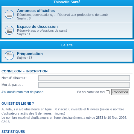
Thionville Santé
Annonces officielles
Réunions, convocations, ... Réservé aux professions de santé
Sujets :
3
Espace de discussion
Réservé aux professions de santé
Sujets :
1
Le site
Fréquentation
Sujets :
17
CONNEXION
•
INSCRIPTION
Nom d’utilisateur :
Mot de passe :
J’ai oublié mon mot de passe
Se souvenir de moi
QUI EST EN LIGNE ?
Au total, il y a
6
utilisateurs en ligne :: 0 inscrit, 0 invisible et 6 invités (selon le nombre
d’utilisateurs actifs des 5 dernières minutes)
Le nombre maximal d’utilisateurs en ligne simultanément a été de
2873
le 10 févr. 2026,
02:13
STATISTIQUES