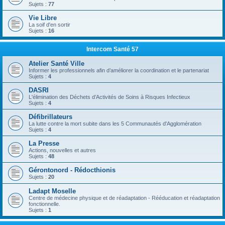
Sujets :
77
Vie Libre
La soif d'en sortir
Sujets :
16
Intercom Santé 57
Atelier Santé Ville
Informer les professionnels afin d’améliorer la coordination et le partenariat
Sujets :
4
DASRI
L'élimination des Déchets d’Activités de Soins à Risques Infectieux
Sujets :
4
Défibrillateurs
La lutte contre la mort subite dans les 5 Communautés d'Agglomération
Sujets :
4
La Presse
Actions, nouvelles et autres
Sujets :
48
Gérontonord - Rédocthionis
Sujets :
20
Ladapt Moselle
Centre de médecine physique et de réadaptation - Rééducation et réadaptation
fonctionnelle.
Sujets :
1