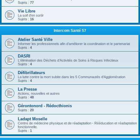
Sujets :
77
Vie Libre
La soif d'en sortir
Sujets :
16
Intercom Santé 57
Atelier Santé Ville
Informer les professionnels afin d’améliorer la coordination et le partenariat
Sujets :
4
DASRI
L'élimination des Déchets d’Activités de Soins à Risques Infectieux
Sujets :
4
Défibrillateurs
La lutte contre la mort subite dans les 5 Communautés d'Agglomération
Sujets :
4
La Presse
Actions, nouvelles et autres
Sujets :
48
Gérontonord - Rédocthionis
Sujets :
20
Ladapt Moselle
Centre de médecine physique et de réadaptation - Rééducation et réadaptation
fonctionnelle.
Sujets :
1