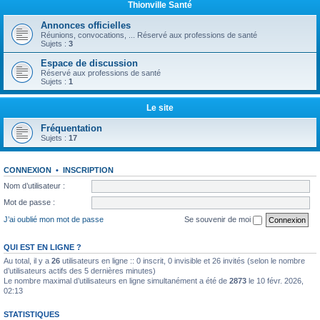
Thionville Santé
Annonces officielles
Réunions, convocations, ... Réservé aux professions de santé
Sujets :
3
Espace de discussion
Réservé aux professions de santé
Sujets :
1
Le site
Fréquentation
Sujets :
17
CONNEXION
•
INSCRIPTION
Nom d’utilisateur :
Mot de passe :
J’ai oublié mon mot de passe
Se souvenir de moi
QUI EST EN LIGNE ?
Au total, il y a
26
utilisateurs en ligne :: 0 inscrit, 0 invisible et 26 invités (selon le nombre
d’utilisateurs actifs des 5 dernières minutes)
Le nombre maximal d’utilisateurs en ligne simultanément a été de
2873
le 10 févr. 2026,
02:13
STATISTIQUES