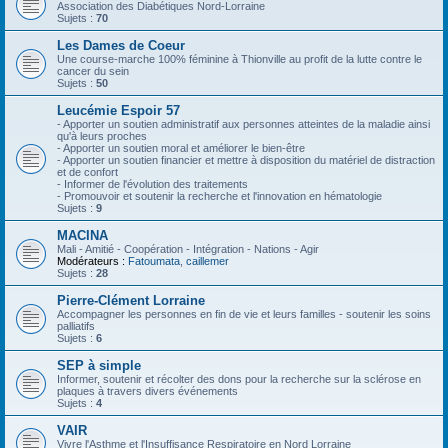
Association des Diabétiques Nord-Lorraine
Sujets :
70
Les Dames de Coeur
Une course-marche 100% féminine à Thionville au profit de la lutte contre le
cancer du sein
Sujets :
50
Leucémie Espoir 57
- Apporter un soutien administratif aux personnes atteintes de la maladie ainsi
qu'à leurs proches
- Apporter un soutien moral et améliorer le bien-être
- Apporter un soutien financier et mettre à disposition du matériel de distraction
et de confort
- Informer de l'évolution des traitements
- Promouvoir et soutenir la recherche et l'innovation en hématologie
Sujets :
9
MACINA
Mali - Amitié - Coopération - Intégration - Nations - Agir
Modérateurs :
Fatoumata
,
caillemer
Sujets :
28
Pierre-Clément Lorraine
Accompagner les personnes en fin de vie et leurs familles - soutenir les soins
palliatifs
Sujets :
6
SEP à simple
Informer, soutenir et récolter des dons pour la recherche sur la sclérose en
plaques à travers divers événements
Sujets :
4
VAIR
Vivre l'Asthme et l'Insuffisance Respiratoire en Nord Lorraine