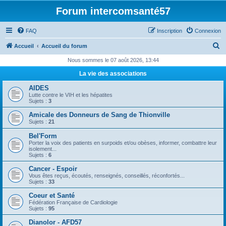
Forum intercomsanté57
FAQ
Inscription
Connexion
R
Accueil
Accueil du forum
e
Nous sommes le 07 août 2026, 13:44
c
La vie des associations
h
AIDES
e
Lutte contre le VIH et les hépatites
Sujets :
3
r
Amicale des Donneurs de Sang de Thionville
c
Sujets :
21
h
Bel'Form
e
Porter la voix des patients en surpoids et/ou obèses, informer, combattre leur
isolement...
r
Sujets :
6
Cancer - Espoir
Vous êtes reçus, écoutés, renseignés, conseillés, réconfortés...
Sujets :
33
Coeur et Santé
Fédération Française de Cardiologie
Sujets :
95
Dianolor - AFD57