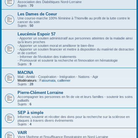
Association des Diabétiques Nord-Lorraine
Sujets :
70
Les Dames de Coeur
Une course-marche 100% féminine à Thionville au profit de la lutte contre le
cancer du sein
Sujets :
50
Leucémie Espoir 57
- Apporter un soutien administratif aux personnes atteintes de la maladie ainsi
qu'à leurs proches
- Apporter un soutien moral et améliorer le bien-être
- Apporter un soutien financier et mettre à disposition du matériel de distraction
et de confort
- Informer de l'évolution des traitements
- Promouvoir et soutenir la recherche et l'innovation en hématologie
Sujets :
9
MACINA
Mali - Amitié - Coopération - Intégration - Nations - Agir
Modérateurs :
Fatoumata
,
caillemer
Sujets :
28
Pierre-Clément Lorraine
Accompagner les personnes en fin de vie et leurs familles - soutenir les soins
palliatifs
Sujets :
6
SEP à simple
Informer, soutenir et récolter des dons pour la recherche sur la sclérose en
plaques à travers divers événements
Sujets :
4
VAIR
Vivre l'Asthme et l'Insuffisance Respiratoire en Nord Lorraine