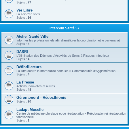
Sujets :
77
Vie Libre
La soif d'en sortir
Sujets :
16
Intercom Santé 57
Atelier Santé Ville
Informer les professionnels afin d’améliorer la coordination et le partenariat
Sujets :
4
DASRI
L'élimination des Déchets d’Activités de Soins à Risques Infectieux
Sujets :
4
Défibrillateurs
La lutte contre la mort subite dans les 5 Communautés d'Agglomération
Sujets :
4
La Presse
Actions, nouvelles et autres
Sujets :
48
Gérontonord - Rédocthionis
Sujets :
20
Ladapt Moselle
Centre de médecine physique et de réadaptation - Rééducation et réadaptation
fonctionnelle.
Sujets :
1