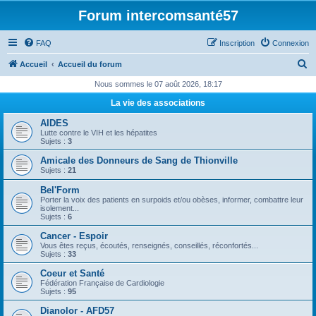
Forum intercomsanté57
FAQ
Inscription
Connexion
R
Accueil
Accueil du forum
e
Nous sommes le 07 août 2026, 18:17
c
La vie des associations
h
AIDES
e
Lutte contre le VIH et les hépatites
Sujets :
3
r
Amicale des Donneurs de Sang de Thionville
c
Sujets :
21
h
Bel'Form
e
Porter la voix des patients en surpoids et/ou obèses, informer, combattre leur
isolement...
r
Sujets :
6
Cancer - Espoir
Vous êtes reçus, écoutés, renseignés, conseillés, réconfortés...
Sujets :
33
Coeur et Santé
Fédération Française de Cardiologie
Sujets :
95
Dianolor - AFD57