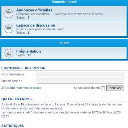
Thionville Santé
Annonces officielles
Réunions, convocations, ... Réservé aux professions de santé
Sujets :
3
Espace de discussion
Réservé aux professions de santé
Sujets :
1
Le site
Fréquentation
Sujets :
17
CONNEXION
•
INSCRIPTION
Nom d’utilisateur :
Mot de passe :
J’ai oublié mon mot de passe
Se souvenir de moi
QUI EST EN LIGNE ?
Au total, il y a
15
utilisateurs en ligne :: 1 inscrit, 0 invisible et 14 invités (selon le nombre
d’utilisateurs actifs des 5 dernières minutes)
Le nombre maximal d’utilisateurs en ligne simultanément a été de
2873
le 10 févr. 2026,
02:13
STATISTIQUES