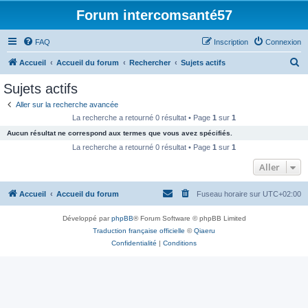
Forum intercomsanté57
FAQ
Inscription
Connexion
R
Accueil
Accueil du forum
Rechercher
Sujets actifs
e
Sujets actifs
c
Aller sur la recherche avancée
h
La recherche a retourné 0 résultat • Page
1
sur
1
e
Aucun résultat ne correspond aux termes que vous avez spécifiés.
r
La recherche a retourné 0 résultat • Page
1
sur
1
c
Aller
h
Accueil
Accueil du forum
Fuseau horaire sur
UTC+02:00
e
r
Développé par
phpBB
® Forum Software © phpBB Limited
Traduction française officielle
©
Qiaeru
Confidentialité
|
Conditions