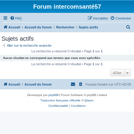
Forum intercomsanté57
FAQ
Inscription
Connexion
R
Accueil
Accueil du forum
Rechercher
Sujets actifs
e
Sujets actifs
c
Aller sur la recherche avancée
h
La recherche a retourné 0 résultat • Page
1
sur
1
e
Aucun résultat ne correspond aux termes que vous avez spécifiés.
r
La recherche a retourné 0 résultat • Page
1
sur
1
c
Aller
h
Accueil
Accueil du forum
Fuseau horaire sur
UTC+02:00
e
r
Développé par
phpBB
® Forum Software © phpBB Limited
Traduction française officielle
©
Qiaeru
Confidentialité
|
Conditions