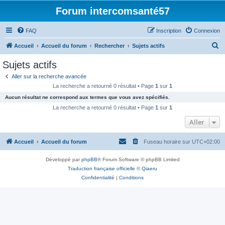
Forum intercomsanté57
FAQ
Inscription
Connexion
R
Accueil
Accueil du forum
Rechercher
Sujets actifs
e
Sujets actifs
c
Aller sur la recherche avancée
h
La recherche a retourné 0 résultat • Page
1
sur
1
e
Aucun résultat ne correspond aux termes que vous avez spécifiés.
r
La recherche a retourné 0 résultat • Page
1
sur
1
c
Aller
h
Accueil
Accueil du forum
Fuseau horaire sur
UTC+02:00
e
r
Développé par
phpBB
® Forum Software © phpBB Limited
Traduction française officielle
©
Qiaeru
Confidentialité
|
Conditions