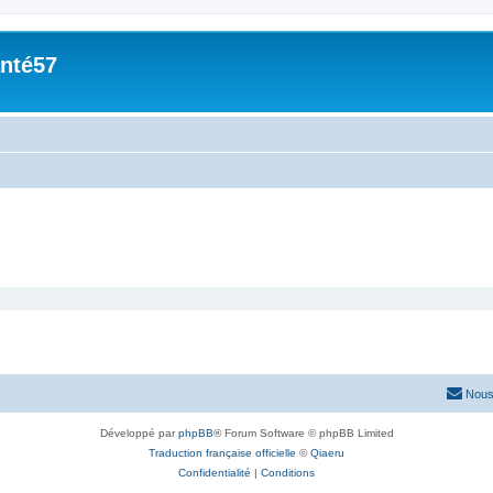
nté57
Nous
Développé par
phpBB
® Forum Software © phpBB Limited
Traduction française officielle
©
Qiaeru
Confidentialité
|
Conditions