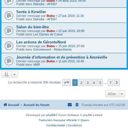
Dernier message par
Bubu
«
04 août 2019, 09:54
Publié dans
Dianolor - AFD57
Sortie à Kirwiller
Dernier message par
Bubu
«
27 juil. 2019, 11:16
Publié dans
Dianolor - AFD57
Salon du bien-être
Dernier message par
Bubu
«
22 juin 2019, 20:08
Publié dans
Les Dames de Coeur
Les actions de GérontoNord
Dernier message par
Bubu
«
15 juin 2019, 07:43
Publié dans
Gérontonord - Rédocthionis
Journée d'information et de prévention à Amnéville
Dernier message par
Bubu
«
11 juin 2019, 16:46
Publié dans
VAIR
Page
1
sur
7
1
2
3
4
5
7
Sui
La recherche a retourné 306 résultats
…
Aller
Accueil
Accueil du forum
Fuseau horaire sur
UTC+02:00
Développé par
phpBB
® Forum Software © phpBB Limited
Traduction française officielle
©
Qiaeru
Confidentialité
|
Conditions