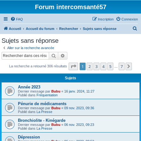
Forum intercomsanté57
FAQ
Inscription
Connexion
R
Accueil
Accueil du forum
Rechercher
Sujets sans réponse
e
Sujets sans réponse
c
Aller sur la recherche avancée
h
Rechercher
Recherche avancée
e
Page
1
sur
7
1
2
3
4
5
7
Sui
La recherche a retourné 306 résultats
r
…
c
Sujets
h
Année 2023
e
Dernier message par
Bubu
«
16 janv. 2024, 11:27
Publié dans
Fréquentation
r
Pénurie de médicaments
Dernier message par
Bubu
«
09 nov. 2023, 09:36
Publié dans
La Presse
Bronchiolite - Kinégarde
Dernier message par
Bubu
«
06 nov. 2023, 09:23
Publié dans
La Presse
Dépression