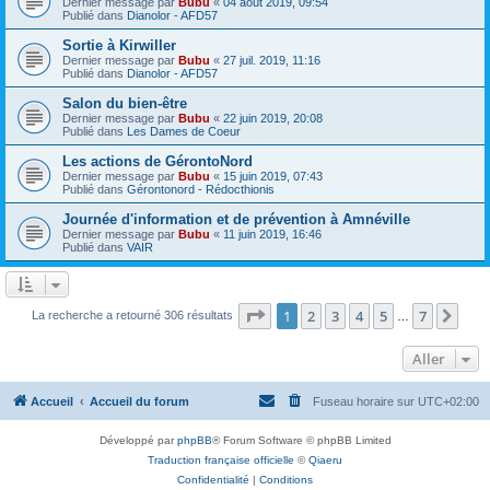
Dernier message par
Bubu
«
04 août 2019, 09:54
Publié dans
Dianolor - AFD57
Sortie à Kirwiller
Dernier message par
Bubu
«
27 juil. 2019, 11:16
Publié dans
Dianolor - AFD57
Salon du bien-être
Dernier message par
Bubu
«
22 juin 2019, 20:08
Publié dans
Les Dames de Coeur
Les actions de GérontoNord
Dernier message par
Bubu
«
15 juin 2019, 07:43
Publié dans
Gérontonord - Rédocthionis
Journée d'information et de prévention à Amnéville
Dernier message par
Bubu
«
11 juin 2019, 16:46
Publié dans
VAIR
Page
1
sur
7
1
2
3
4
5
7
Sui
La recherche a retourné 306 résultats
…
Aller
Accueil
Accueil du forum
Fuseau horaire sur
UTC+02:00
Développé par
phpBB
® Forum Software © phpBB Limited
Traduction française officielle
©
Qiaeru
Confidentialité
|
Conditions