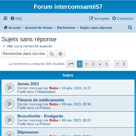
Forum intercomsanté57
FAQ
Inscription
Connexion
R
Accueil
Accueil du forum
Rechercher
Sujets sans réponse
e
Sujets sans réponse
c
Aller sur la recherche avancée
h
Rechercher
Recherche avancée
e
Page
1
sur
7
1
2
3
4
5
7
Sui
La recherche a retourné 306 résultats
r
…
c
Sujets
h
Année 2023
e
Dernier message par
Bubu
«
16 janv. 2024, 11:27
Publié dans
Fréquentation
r
Pénurie de médicaments
Dernier message par
Bubu
«
09 nov. 2023, 09:36
Publié dans
La Presse
Bronchiolite - Kinégarde
Dernier message par
Bubu
«
06 nov. 2023, 09:23
Publié dans
La Presse
Dépression