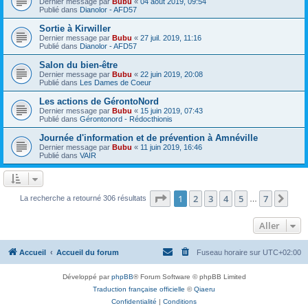
Dernier message par
Bubu
«
04 août 2019, 09:54
Publié dans
Dianolor - AFD57
Sortie à Kirwiller
Dernier message par
Bubu
«
27 juil. 2019, 11:16
Publié dans
Dianolor - AFD57
Salon du bien-être
Dernier message par
Bubu
«
22 juin 2019, 20:08
Publié dans
Les Dames de Coeur
Les actions de GérontoNord
Dernier message par
Bubu
«
15 juin 2019, 07:43
Publié dans
Gérontonord - Rédocthionis
Journée d'information et de prévention à Amnéville
Dernier message par
Bubu
«
11 juin 2019, 16:46
Publié dans
VAIR
Page
1
sur
7
1
2
3
4
5
7
Sui
La recherche a retourné 306 résultats
…
Aller
Accueil
Accueil du forum
Fuseau horaire sur
UTC+02:00
Développé par
phpBB
® Forum Software © phpBB Limited
Traduction française officielle
©
Qiaeru
Confidentialité
|
Conditions