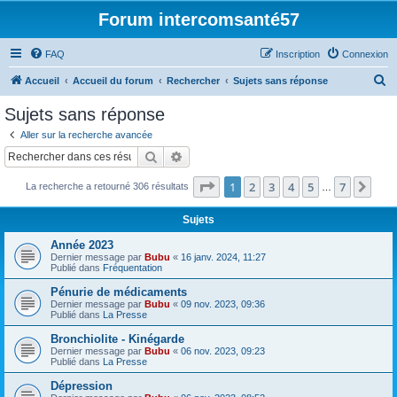
Forum intercomsanté57
FAQ
Inscription
Connexion
R
Accueil
Accueil du forum
Rechercher
Sujets sans réponse
e
Sujets sans réponse
c
Aller sur la recherche avancée
h
Rechercher
Recherche avancée
e
Page
1
sur
7
1
2
3
4
5
7
Sui
La recherche a retourné 306 résultats
r
…
c
Sujets
h
Année 2023
e
Dernier message par
Bubu
«
16 janv. 2024, 11:27
Publié dans
Fréquentation
r
Pénurie de médicaments
Dernier message par
Bubu
«
09 nov. 2023, 09:36
Publié dans
La Presse
Bronchiolite - Kinégarde
Dernier message par
Bubu
«
06 nov. 2023, 09:23
Publié dans
La Presse
Dépression