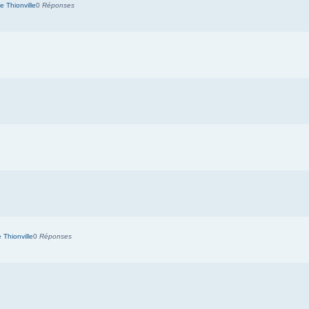
 Thionville
0
Réponses
Thionville
0
Réponses