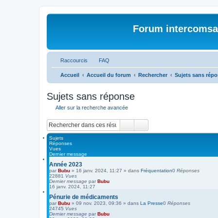
Forum intercomsa
Raccourcis
FAQ
Accueil
Accueil du forum
Rechercher
Sujets sans rép
Sujets sans réponse
Aller sur la recherche avancée
Rechercher
Recherche avancée
Sujets
Réponses
Vues
Dernier message
Année 2023
par
Bubu
»
16 janv. 2024, 11:27
» dans
Fréquentation
0
Réponses
22881
Vues
Dernier message
par
Bubu
16 janv. 2024, 11:27
Pénurie de médicaments
par
Bubu
»
09 nov. 2023, 09:36
» dans
La Presse
0
Réponses
24745
Vues
Dernier message
par
Bubu