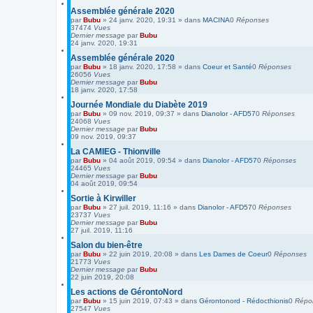
Assemblée générale 2020
par
Bubu
»
24 janv. 2020, 19:31
» dans
MACINA
0
Réponses
37474
Vues
Dernier message
par
Bubu
24 janv. 2020, 19:31
Assemblée générale 2020
par
Bubu
»
18 janv. 2020, 17:58
» dans
Coeur et Santé
0
Réponses
26056
Vues
Dernier message
par
Bubu
18 janv. 2020, 17:58
Journée Mondiale du Diabète 2019
par
Bubu
»
09 nov. 2019, 09:37
» dans
Dianolor - AFD57
0
Réponses
24068
Vues
Dernier message
par
Bubu
09 nov. 2019, 09:37
La CAMIEG - Thionville
par
Bubu
»
04 août 2019, 09:54
» dans
Dianolor - AFD57
0
Réponses
24465
Vues
Dernier message
par
Bubu
04 août 2019, 09:54
Sortie à Kirwiller
par
Bubu
»
27 juil. 2019, 11:16
» dans
Dianolor - AFD57
0
Réponses
23737
Vues
Dernier message
par
Bubu
27 juil. 2019, 11:16
Salon du bien-être
par
Bubu
»
22 juin 2019, 20:08
» dans
Les Dames de Coeur
0
Réponses
21773
Vues
Dernier message
par
Bubu
22 juin 2019, 20:08
Les actions de GérontoNord
par
Bubu
»
15 juin 2019, 07:43
» dans
Gérontonord - Rédocthionis
0
Répo
27547
Vues