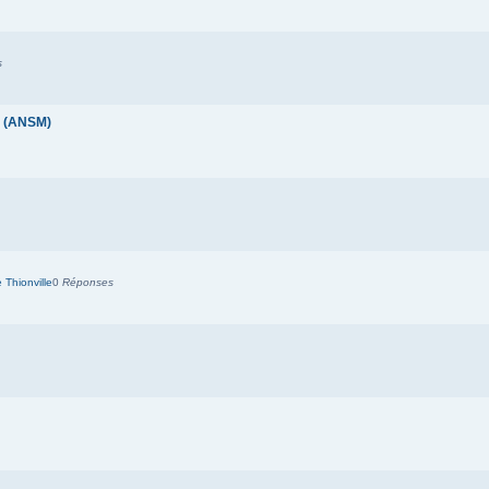
s
t (ANSM)
Thionville
0
Réponses