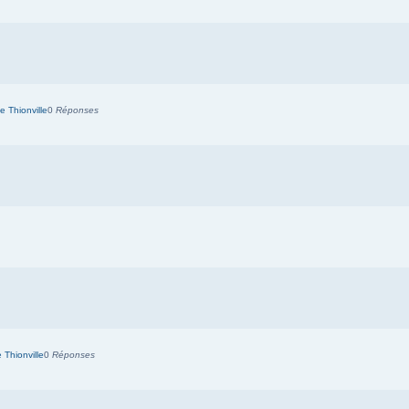
 Thionville
0
Réponses
Thionville
0
Réponses