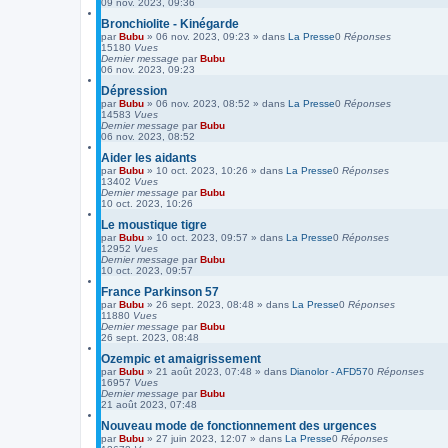
09 nov. 2023, 09:36
Bronchiolite - Kinégarde
par
Bubu
»
06 nov. 2023, 09:23
» dans
La Presse
0
Réponses
15180
Vues
Dernier message
par
Bubu
06 nov. 2023, 09:23
Dépression
par
Bubu
»
06 nov. 2023, 08:52
» dans
La Presse
0
Réponses
14583
Vues
Dernier message
par
Bubu
06 nov. 2023, 08:52
Aider les aidants
par
Bubu
»
10 oct. 2023, 10:26
» dans
La Presse
0
Réponses
13402
Vues
Dernier message
par
Bubu
10 oct. 2023, 10:26
Le moustique tigre
par
Bubu
»
10 oct. 2023, 09:57
» dans
La Presse
0
Réponses
12952
Vues
Dernier message
par
Bubu
10 oct. 2023, 09:57
France Parkinson 57
par
Bubu
»
26 sept. 2023, 08:48
» dans
La Presse
0
Réponses
11880
Vues
Dernier message
par
Bubu
26 sept. 2023, 08:48
Ozempic et amaigrissement
par
Bubu
»
21 août 2023, 07:48
» dans
Dianolor - AFD57
0
Réponses
16957
Vues
Dernier message
par
Bubu
21 août 2023, 07:48
Nouveau mode de fonctionnement des urgences
par
Bubu
»
27 juin 2023, 12:07
» dans
La Presse
0
Réponses