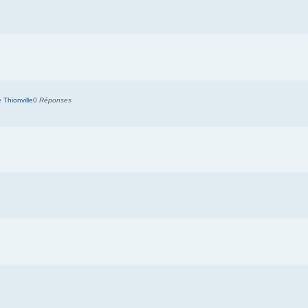
Thionville
0
Réponses