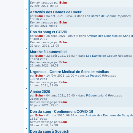
Dernier message
par
Bubu
07 déc. 2021, 09:33
Activités des Dames de Coeur
par
Bubu
»
04 oct. 2021, 08:43
» dans
Les Dames de Coeur
0
Réponses
15816
Vues
Dernier message
par
Bubu
04 oct. 2021, 08:43
Don du sang et COVID
par
Bubu
»
26 sept. 2021, 18:05
» dans
Amicale des Donneurs de Sang de
16489
Vues
Dernier message
par
Bubu
26 sept. 2021, 18:05
Marche à Laumesfeld
par
Bubu
»
22 août 2021, 16:53
» dans
Les Dames de Coeur
0
Réponses
15123
Vues
Dernier message
par
Bubu
22 août 2021, 16:53
Urgences - Centre Médical de Soins Immédiats
par
Bubu
»
14 févr. 2021, 12:00
» dans
La Presse
0
Réponses
18870
Vues
Dernier message
par
Bubu
14 févr. 2021, 12:00
Année 2020
par
Bubu
»
04 janv. 2021, 15:40
» dans
Fréquentation
0
Réponses
21305
Vues
Dernier message
par
Bubu
04 janv. 2021, 15:40
Don du sang - Confinement COVID-19
par
Bubu
»
01 nov. 2020, 09:39
» dans
Amicale des Donneurs de Sang de 
18817
Vues
Dernier message
par
Bubu
01 nov. 2020, 09:39
Don du sang à Soetrich