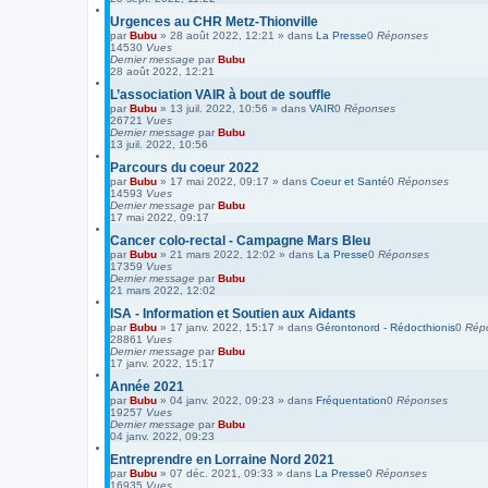
Urgences au CHR Metz-Thionville
par
Bubu
»
28 août 2022, 12:21
» dans
La Presse
0
Réponses
14530
Vues
Dernier message
par
Bubu
28 août 2022, 12:21
L’association VAIR à bout de souffle
par
Bubu
»
13 juil. 2022, 10:56
» dans
VAIR
0
Réponses
26721
Vues
Dernier message
par
Bubu
13 juil. 2022, 10:56
Parcours du coeur 2022
par
Bubu
»
17 mai 2022, 09:17
» dans
Coeur et Santé
0
Réponses
14593
Vues
Dernier message
par
Bubu
17 mai 2022, 09:17
Cancer colo-rectal - Campagne Mars Bleu
par
Bubu
»
21 mars 2022, 12:02
» dans
La Presse
0
Réponses
17359
Vues
Dernier message
par
Bubu
21 mars 2022, 12:02
ISA - Information et Soutien aux Aidants
par
Bubu
»
17 janv. 2022, 15:17
» dans
Gérontonord - Rédocthionis
0
Rép
28861
Vues
Dernier message
par
Bubu
17 janv. 2022, 15:17
Année 2021
par
Bubu
»
04 janv. 2022, 09:23
» dans
Fréquentation
0
Réponses
19257
Vues
Dernier message
par
Bubu
04 janv. 2022, 09:23
Entreprendre en Lorraine Nord 2021
par
Bubu
»
07 déc. 2021, 09:33
» dans
La Presse
0
Réponses
16935
Vues