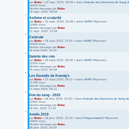
par
Bubu
»
23 sept. 2020, 08:59
» dans
Amicale des Donneurs de Sang de
19205
Vues
Dernier message
par
Bubu
23 sept. 2020, 08:59
Asthme et scolarité
par
Bubu
»
22 sept. 2020, 10:38
» dans
VAIR
0
Réponses
21985
Vues
Dernier message
par
Bubu
22 sept. 2020, 10:38
Canicule
par
Bubu
»
18 août 2020, 15:25
» dans
VAIR
0
Réponses
20334
Vues
Dernier message
par
Bubu
18 août 2020, 15:25
Galette des rois
par
Bubu
»
30 mars 2020, 09:48
» dans
VAIR
0
Réponses
22450
Vues
Dernier message
par
Bubu
30 mars 2020, 09:48
Les Raoudis de Koenig's
par
Bubu
»
27 mars 2020, 09:21
» dans
VAIR
0
Réponses
21708
Vues
Dernier message
par
Bubu
27 mars 2020, 09:21
Don du sang - 2020
par
Bubu
»
04 févr. 2020, 15:42
» dans
Amicale des Donneurs de Sang de 
22952
Vues
Dernier message
par
Bubu
04 févr. 2020, 15:42
Année 2019
par
Bubu
»
28 janv. 2020, 18:33
» dans
Fréquentation
0
Réponses
24950
Vues
Dernier message
par
Bubu
28 janv. 2020, 18:33