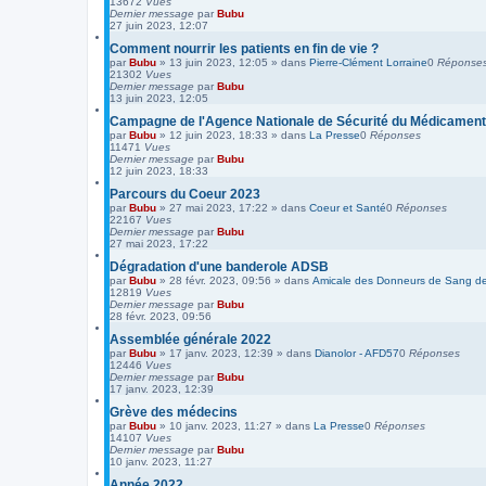
13672
Vues
Dernier message
par
Bubu
27 juin 2023, 12:07
Comment nourrir les patients en fin de vie ?
par
Bubu
»
13 juin 2023, 12:05
» dans
Pierre-Clément Lorraine
0
Réponse
21302
Vues
Dernier message
par
Bubu
13 juin 2023, 12:05
Campagne de l'Agence Nationale de Sécurité du Médicamen
par
Bubu
»
12 juin 2023, 18:33
» dans
La Presse
0
Réponses
11471
Vues
Dernier message
par
Bubu
12 juin 2023, 18:33
Parcours du Coeur 2023
par
Bubu
»
27 mai 2023, 17:22
» dans
Coeur et Santé
0
Réponses
22167
Vues
Dernier message
par
Bubu
27 mai 2023, 17:22
Dégradation d'une banderole ADSB
par
Bubu
»
28 févr. 2023, 09:56
» dans
Amicale des Donneurs de Sang de 
12819
Vues
Dernier message
par
Bubu
28 févr. 2023, 09:56
Assemblée générale 2022
par
Bubu
»
17 janv. 2023, 12:39
» dans
Dianolor - AFD57
0
Réponses
12446
Vues
Dernier message
par
Bubu
17 janv. 2023, 12:39
Grève des médecins
par
Bubu
»
10 janv. 2023, 11:27
» dans
La Presse
0
Réponses
14107
Vues
Dernier message
par
Bubu
10 janv. 2023, 11:27
Année 2022