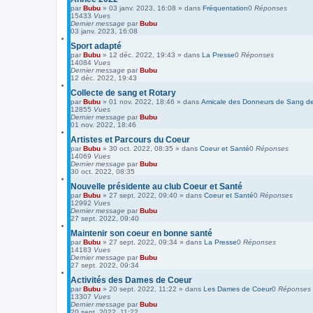
par
Bubu
»
03 janv. 2023, 16:08
» dans
Fréquentation
0
Réponses
15433
Vues
Dernier message
par
Bubu
03 janv. 2023, 16:08
Sport adapté
par
Bubu
»
12 déc. 2022, 19:43
» dans
La Presse
0
Réponses
14084
Vues
Dernier message
par
Bubu
12 déc. 2022, 19:43
Collecte de sang et Rotary
par
Bubu
»
01 nov. 2022, 18:46
» dans
Amicale des Donneurs de Sang de 
12855
Vues
Dernier message
par
Bubu
01 nov. 2022, 18:46
Artistes et Parcours du Coeur
par
Bubu
»
30 oct. 2022, 08:35
» dans
Coeur et Santé
0
Réponses
14069
Vues
Dernier message
par
Bubu
30 oct. 2022, 08:35
Nouvelle présidente au club Coeur et Santé
par
Bubu
»
27 sept. 2022, 09:40
» dans
Coeur et Santé
0
Réponses
12992
Vues
Dernier message
par
Bubu
27 sept. 2022, 09:40
Maintenir son coeur en bonne santé
par
Bubu
»
27 sept. 2022, 09:34
» dans
La Presse
0
Réponses
14183
Vues
Dernier message
par
Bubu
27 sept. 2022, 09:34
Activités des Dames de Coeur
par
Bubu
»
20 sept. 2022, 11:22
» dans
Les Dames de Coeur
0
Réponses
13307
Vues
Dernier message
par
Bubu
20 sept. 2022, 11:22