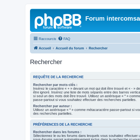
Forum intercomsa
Raccourcis
FAQ
Accueil
Accueil du forum
Rechercher
Rechercher
REQUÊTE DE LA RECHERCHE
Rechercher par mots-clés :
Insérez le caractère « + » devant un mot qui doit être trouvé et « - » d
être ignoré. Insérez une liste de mots séparés entre des barres vertica
si seul un des mots doit être trouvé. Utilisez un astérisque « * » com
passe-partout si vous souhaitez effectuer des recherches partielles.
Rechercher par auteur :
Utilisez un astérisque « * » comme métacaractère passe-partout si vo
des recherches partielles.
PRÉFÉRENCES DE LA RECHERCHE
Rechercher dans les forums :
Sélectionnez le ou les forums dans lesquels vous souhaitez effectuer
sous-forums seront automatiquement inclus dans la recherche si vou