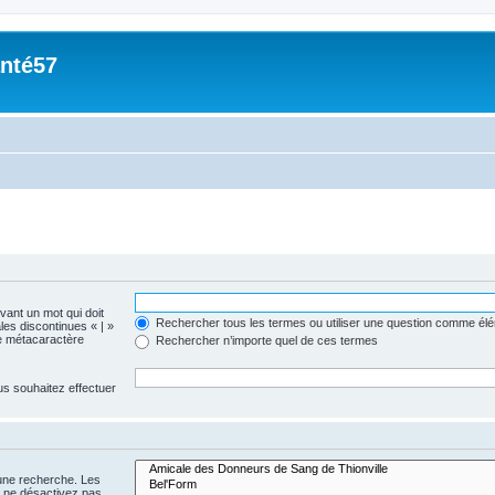
nté57
evant un mot qui doit
Rechercher tous les termes ou utiliser une question comme él
les discontinues « | »
me métacaractère
Rechercher n’importe quel de ces termes
us souhaitez effectuer
 une recherche. Les
s ne désactivez pas