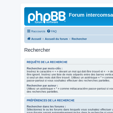
Forum intercomsa
Raccourcis
FAQ
Accueil
Accueil du forum
Rechercher
Rechercher
REQUÊTE DE LA RECHERCHE
Rechercher par mots-clés :
Insérez le caractère « + » devant un mot qui doit être trouvé et « - » d
être ignoré. Insérez une liste de mots séparés entre des barres vertica
si seul un des mots doit être trouvé. Utilisez un astérisque « * » com
passe-partout si vous souhaitez effectuer des recherches partielles.
Rechercher par auteur :
Utilisez un astérisque « * » comme métacaractère passe-partout si vo
des recherches partielles.
PRÉFÉRENCES DE LA RECHERCHE
Rechercher dans les forums :
Sélectionnez le ou les forums dans lesquels vous souhaitez effectuer
sous-forums seront automatiquement inclus dans la recherche si vou