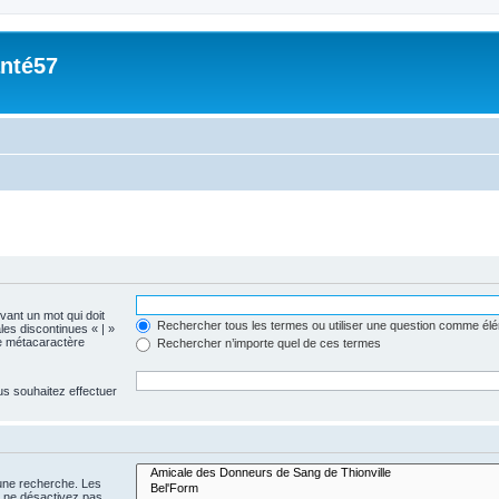
nté57
evant un mot qui doit
Rechercher tous les termes ou utiliser une question comme él
les discontinues « | »
me métacaractère
Rechercher n’importe quel de ces termes
us souhaitez effectuer
 une recherche. Les
s ne désactivez pas