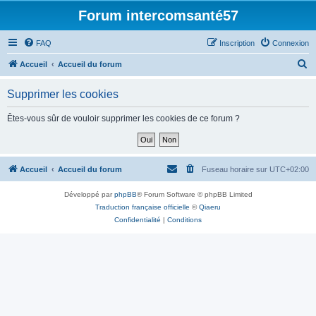
Forum intercomsanté57
FAQ
Inscription
Connexion
R
Accueil
Accueil du forum
e
Supprimer les cookies
c
h
Êtes-vous sûr de vouloir supprimer les cookies de ce forum ?
e
r
c
Accueil
Accueil du forum
Fuseau horaire sur
UTC+02:00
h
Développé par
phpBB
® Forum Software © phpBB Limited
e
Traduction française officielle
©
Qiaeru
r
Confidentialité
|
Conditions