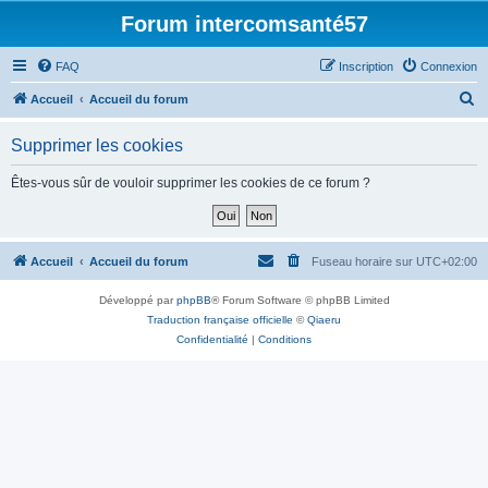
Forum intercomsanté57
FAQ
Inscription
Connexion
R
Accueil
Accueil du forum
e
Supprimer les cookies
c
h
Êtes-vous sûr de vouloir supprimer les cookies de ce forum ?
e
r
c
Accueil
Accueil du forum
Fuseau horaire sur
UTC+02:00
h
Développé par
phpBB
® Forum Software © phpBB Limited
e
Traduction française officielle
©
Qiaeru
r
Confidentialité
|
Conditions