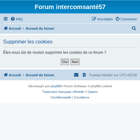
Forum intercomsanté57
FAQ
Inscription
Connexion
R
Accueil
Accueil du forum
e
Supprimer les cookies
c
h
Êtes-vous sûr de vouloir supprimer les cookies de ce forum ?
e
r
c
Accueil
Accueil du forum
Fuseau horaire sur
UTC+02:00
h
Développé par
phpBB
® Forum Software © phpBB Limited
e
Traduction française officielle
©
Qiaeru
r
Confidentialité
|
Conditions