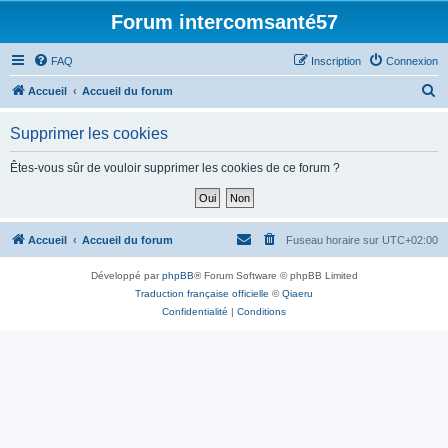
Forum intercomsanté57
FAQ
Inscription
Connexion
R
Accueil
Accueil du forum
e
Supprimer les cookies
c
h
Êtes-vous sûr de vouloir supprimer les cookies de ce forum ?
e
r
c
Accueil
Accueil du forum
Fuseau horaire sur
UTC+02:00
h
Développé par
phpBB
® Forum Software © phpBB Limited
e
Traduction française officielle
©
Qiaeru
r
Confidentialité
|
Conditions