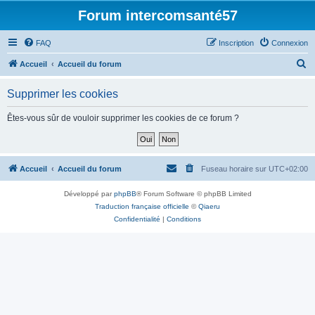
Forum intercomsanté57
FAQ
Inscription
Connexion
R
Accueil
Accueil du forum
e
Supprimer les cookies
c
h
Êtes-vous sûr de vouloir supprimer les cookies de ce forum ?
e
r
c
Accueil
Accueil du forum
Fuseau horaire sur
UTC+02:00
h
Développé par
phpBB
® Forum Software © phpBB Limited
e
Traduction française officielle
©
Qiaeru
r
Confidentialité
|
Conditions