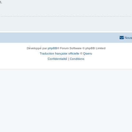
n.
Nous
Développé par
phpBB
® Forum Software © phpBB Limited
Traduction française officielle
©
Qiaeru
Confidentialité
|
Conditions