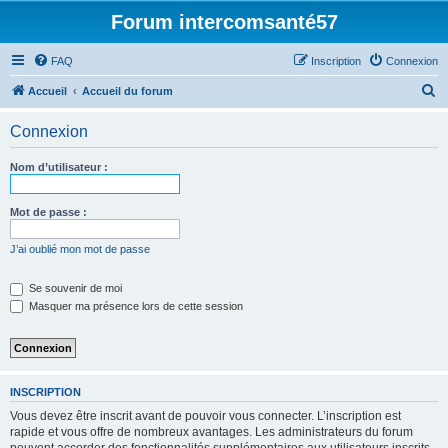
Forum intercomsanté57
FAQ
Inscription
Connexion
R
Accueil
Accueil du forum
e
Connexion
c
h
Nom d’utilisateur :
e
r
Mot de passe :
c
J’ai oublié mon mot de passe
h
e
Se souvenir de moi
Masquer ma présence lors de cette session
r
INSCRIPTION
Vous devez être inscrit avant de pouvoir vous connecter. L’inscription est
rapide et vous offre de nombreux avantages. Les administrateurs du forum
peuvent accorder des fonctionnalités supplémentaires aux utilisateurs inscrits.