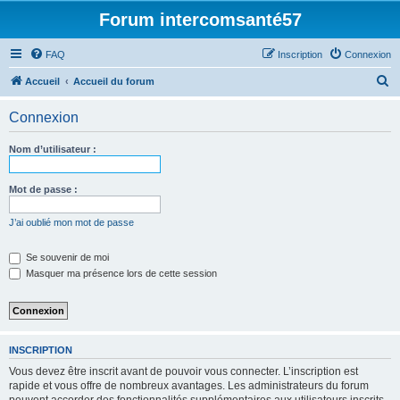
Forum intercomsanté57
FAQ
Inscription
Connexion
R
Accueil
Accueil du forum
e
Connexion
c
h
Nom d’utilisateur :
e
r
Mot de passe :
c
J’ai oublié mon mot de passe
h
e
Se souvenir de moi
Masquer ma présence lors de cette session
r
INSCRIPTION
Vous devez être inscrit avant de pouvoir vous connecter. L’inscription est
rapide et vous offre de nombreux avantages. Les administrateurs du forum
peuvent accorder des fonctionnalités supplémentaires aux utilisateurs inscrits.