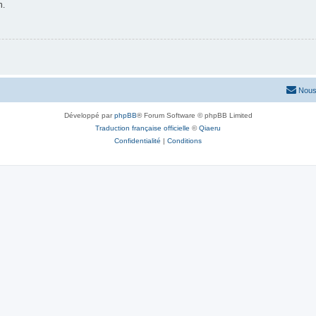
n.
Nous
Développé par
phpBB
® Forum Software © phpBB Limited
Traduction française officielle
©
Qiaeru
Confidentialité
|
Conditions