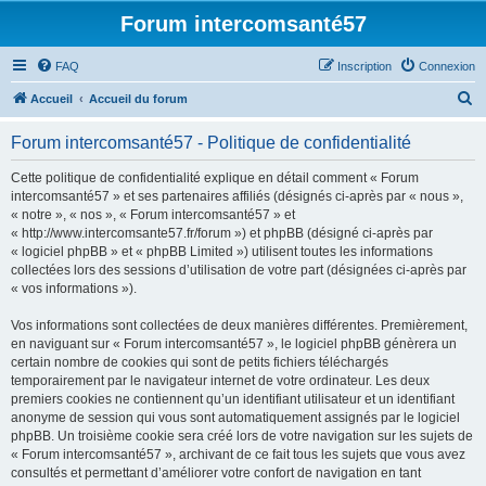
Forum intercomsanté57
FAQ
Inscription
Connexion
R
Accueil
Accueil du forum
e
Forum intercomsanté57 - Politique de confidentialité
c
h
Cette politique de confidentialité explique en détail comment « Forum
intercomsanté57 » et ses partenaires affiliés (désignés ci-après par « nous »,
e
« notre », « nos », « Forum intercomsanté57 » et
r
« http://www.intercomsante57.fr/forum ») et phpBB (désigné ci-après par
« logiciel phpBB » et « phpBB Limited ») utilisent toutes les informations
c
collectées lors des sessions d’utilisation de votre part (désignées ci-après par
h
« vos informations »).
e
Vos informations sont collectées de deux manières différentes. Premièrement,
r
en naviguant sur « Forum intercomsanté57 », le logiciel phpBB génèrera un
certain nombre de cookies qui sont de petits fichiers téléchargés
temporairement par le navigateur internet de votre ordinateur. Les deux
premiers cookies ne contiennent qu’un identifiant utilisateur et un identifiant
anonyme de session qui vous sont automatiquement assignés par le logiciel
phpBB. Un troisième cookie sera créé lors de votre navigation sur les sujets de
« Forum intercomsanté57 », archivant de ce fait tous les sujets que vous avez
consultés et permettant d’améliorer votre confort de navigation en tant