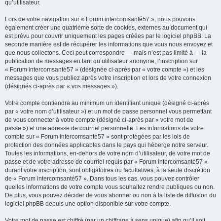
qu’utilisateur.
Lors de votre navigation sur « Forum intercomsanté57 », nous pouvons
également créer une quatrième sorte de cookies, externes au document qui
est prévu pour couvrir uniquement les pages créées par le logiciel phpBB. La
seconde manière est de récupérer les informations que vous nous envoyez et
que nous collectons. Ceci peut correspondre — mais n’est pas limité à — la
publication de messages en tant qu’utilisateur anonyme, l’inscription sur
« Forum intercomsanté57 » (désignée ci-après par « votre compte ») et les
messages que vous publiez après votre inscription et lors de votre connexion
(désignés ci-après par « vos messages »).
Votre compte contiendra au minimum un identifiant unique (désigné ci-après
par « votre nom d’utilisateur ») et un mot de passe personnel vous permettant
de vous connecter à votre compte (désigné ci-après par « votre mot de
passe ») et une adresse de courriel personnelle. Les informations de votre
compte sur « Forum intercomsanté57 » sont protégées par les lois de
protection des données applicables dans le pays qui héberge notre serveur.
Toutes les informations, en-dehors de votre nom d’utilisateur, de votre mot de
passe et de votre adresse de courriel requis par « Forum intercomsanté57 »
durant votre inscription, sont obligatoires ou facultatives, à la seule discrétion
de « Forum intercomsanté57 ». Dans tous les cas, vous pouvez contrôler
quelles informations de votre compte vous souhaitez rendre publiques ou non.
De plus, vous pouvez décider de vous abonner ou non à la liste de diffusion du
logiciel phpBB depuis une option disponible sur votre compte.
Votre mot de passe est chiffré (par un chiffrage à sens unique) afin qu’il soit