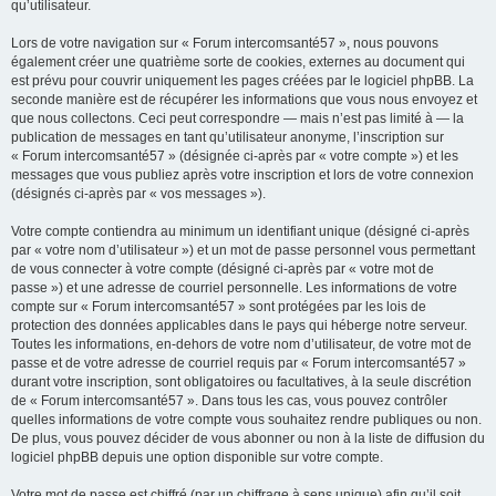
qu’utilisateur.
Lors de votre navigation sur « Forum intercomsanté57 », nous pouvons
également créer une quatrième sorte de cookies, externes au document qui
est prévu pour couvrir uniquement les pages créées par le logiciel phpBB. La
seconde manière est de récupérer les informations que vous nous envoyez et
que nous collectons. Ceci peut correspondre — mais n’est pas limité à — la
publication de messages en tant qu’utilisateur anonyme, l’inscription sur
« Forum intercomsanté57 » (désignée ci-après par « votre compte ») et les
messages que vous publiez après votre inscription et lors de votre connexion
(désignés ci-après par « vos messages »).
Votre compte contiendra au minimum un identifiant unique (désigné ci-après
par « votre nom d’utilisateur ») et un mot de passe personnel vous permettant
de vous connecter à votre compte (désigné ci-après par « votre mot de
passe ») et une adresse de courriel personnelle. Les informations de votre
compte sur « Forum intercomsanté57 » sont protégées par les lois de
protection des données applicables dans le pays qui héberge notre serveur.
Toutes les informations, en-dehors de votre nom d’utilisateur, de votre mot de
passe et de votre adresse de courriel requis par « Forum intercomsanté57 »
durant votre inscription, sont obligatoires ou facultatives, à la seule discrétion
de « Forum intercomsanté57 ». Dans tous les cas, vous pouvez contrôler
quelles informations de votre compte vous souhaitez rendre publiques ou non.
De plus, vous pouvez décider de vous abonner ou non à la liste de diffusion du
logiciel phpBB depuis une option disponible sur votre compte.
Votre mot de passe est chiffré (par un chiffrage à sens unique) afin qu’il soit