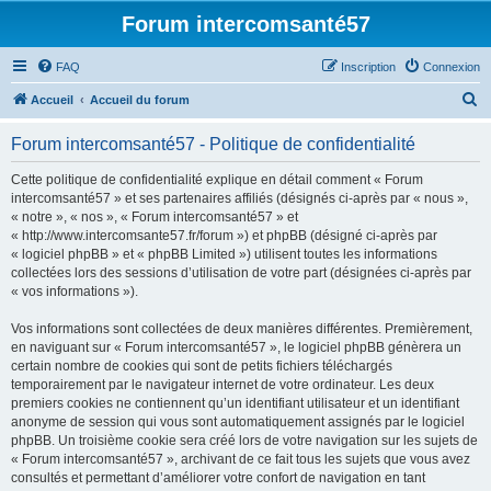
Forum intercomsanté57
FAQ
Inscription
Connexion
R
Accueil
Accueil du forum
e
Forum intercomsanté57 - Politique de confidentialité
c
h
Cette politique de confidentialité explique en détail comment « Forum
intercomsanté57 » et ses partenaires affiliés (désignés ci-après par « nous »,
e
« notre », « nos », « Forum intercomsanté57 » et
r
« http://www.intercomsante57.fr/forum ») et phpBB (désigné ci-après par
« logiciel phpBB » et « phpBB Limited ») utilisent toutes les informations
c
collectées lors des sessions d’utilisation de votre part (désignées ci-après par
h
« vos informations »).
e
Vos informations sont collectées de deux manières différentes. Premièrement,
r
en naviguant sur « Forum intercomsanté57 », le logiciel phpBB génèrera un
certain nombre de cookies qui sont de petits fichiers téléchargés
temporairement par le navigateur internet de votre ordinateur. Les deux
premiers cookies ne contiennent qu’un identifiant utilisateur et un identifiant
anonyme de session qui vous sont automatiquement assignés par le logiciel
phpBB. Un troisième cookie sera créé lors de votre navigation sur les sujets de
« Forum intercomsanté57 », archivant de ce fait tous les sujets que vous avez
consultés et permettant d’améliorer votre confort de navigation en tant