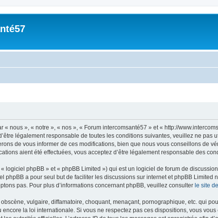
nté57
« nous », « notre », « nos », « Forum intercomsanté57 » et « http://www.intercoms
’être légalement responsable de toutes les conditions suivantes, veuillez ne pas 
rons de vous informer de ces modifications, bien que nous vous conseillons de vér
ations aient été effectuées, vous acceptez d’être légalement responsable des condi
 logiciel phpBB » et « phpBB Limited ») qui est un logiciel de forum de discussio
iel phpBB a pour seul but de faciliter les discussions sur internet et phpBB Limit
ptons pas. Pour plus d’informations concernant phpBB, veuillez consulter
le site 
obscène, vulgaire, diffamatoire, choquant, menaçant, pornographique, etc. qui pourr
encore la loi internationale. Si vous ne respectez pas ces dispositions, vous vous