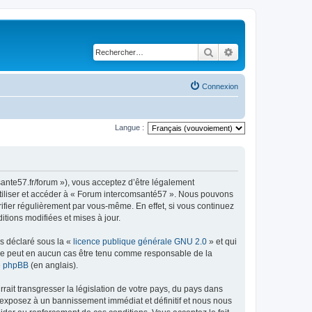
Rechercher
Recherche avancé
Connexion
Langue :
ante57.fr/forum »), vous acceptez d’être légalement
utiliser et accéder à « Forum intercomsanté57 ». Nous pouvons
ifier régulièrement par vous-même. En effet, si vous continuez
tions modifiées et mises à jour.
ns déclaré sous la «
licence publique générale GNU 2.0
» et qui
ed ne peut en aucun cas être tenu comme responsable de la
de phpBB
(en anglais).
ait transgresser la législation de votre pays, du pays dans
 exposez à un bannissement immédiat et définitif et nous nous