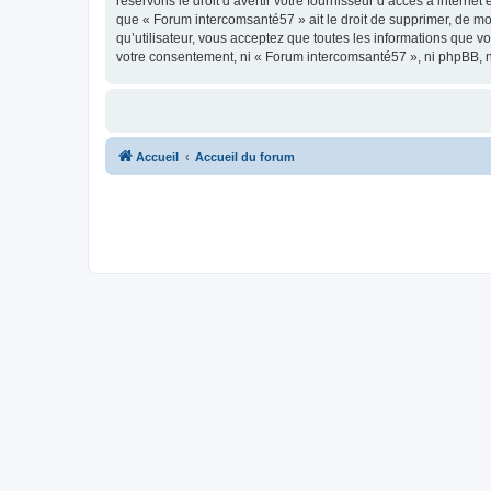
réservons le droit d’avertir votre fournisseur d’accès à internet
que « Forum intercomsanté57 » ait le droit de supprimer, de mo
qu’utilisateur, vous acceptez que toutes les informations que 
votre consentement, ni « Forum intercomsanté57 », ni phpBB, 
Accueil
Accueil du forum