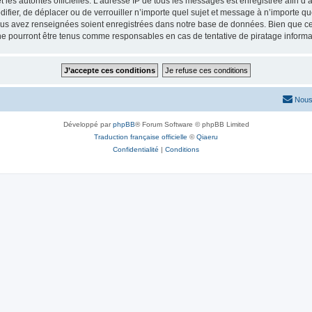
 et les autorités officielles. L’adresse IP de tous les messages est enregistrée afin 
difier, de déplacer ou de verrouiller n’importe quel sujet et message à n’importe q
vous avez renseignées soient enregistrées dans notre base de données. Bien que ces
ne pourront être tenus comme responsables en cas de tentative de piratage inform
Nous
Développé par
phpBB
® Forum Software © phpBB Limited
Traduction française officielle
©
Qiaeru
Confidentialité
|
Conditions