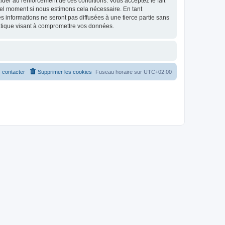
d’aider au renforcement de ces conditions. Vous acceptez le fait
uel moment si nous estimons cela nécessaire. En tant
 informations ne seront pas diffusées à une tierce partie sans
atique visant à compromettre vos données.
 contacter
Supprimer les cookies
Fuseau horaire sur
UTC+02:00