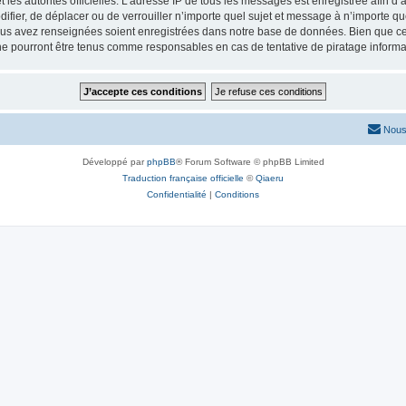
 et les autorités officielles. L’adresse IP de tous les messages est enregistrée afin 
difier, de déplacer ou de verrouiller n’importe quel sujet et message à n’importe q
vous avez renseignées soient enregistrées dans notre base de données. Bien que ces
ne pourront être tenus comme responsables en cas de tentative de piratage inform
Nous
Développé par
phpBB
® Forum Software © phpBB Limited
Traduction française officielle
©
Qiaeru
Confidentialité
|
Conditions