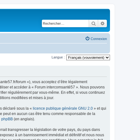
Rechercher
Recherche avancé
Connexion
Langue :
ante57.fr/forum »), vous acceptez d’être légalement
utiliser et accéder à « Forum intercomsanté57 ». Nous pouvons
ifier régulièrement par vous-même. En effet, si vous continuez
tions modifiées et mises à jour.
ns déclaré sous la «
licence publique générale GNU 2.0
» et qui
ed ne peut en aucun cas être tenu comme responsable de la
de phpBB
(en anglais).
ait transgresser la législation de votre pays, du pays dans
 exposez à un bannissement immédiat et définitif et nous nous