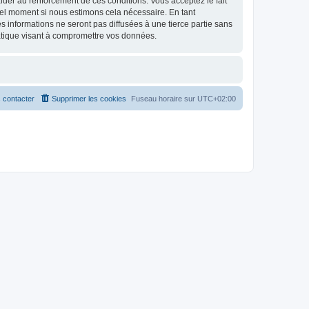
d’aider au renforcement de ces conditions. Vous acceptez le fait
uel moment si nous estimons cela nécessaire. En tant
 informations ne seront pas diffusées à une tierce partie sans
atique visant à compromettre vos données.
 contacter
Supprimer les cookies
Fuseau horaire sur
UTC+02:00