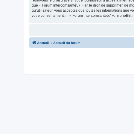
réservons le droit d’avertir votre fournisseur d’accès à internet
que « Forum intercomsanté57 » ait le droit de supprimer, de mo
qu’utilisateur, vous acceptez que toutes les informations que 
votre consentement, ni « Forum intercomsanté57 », ni phpBB, 
Accueil
Accueil du forum