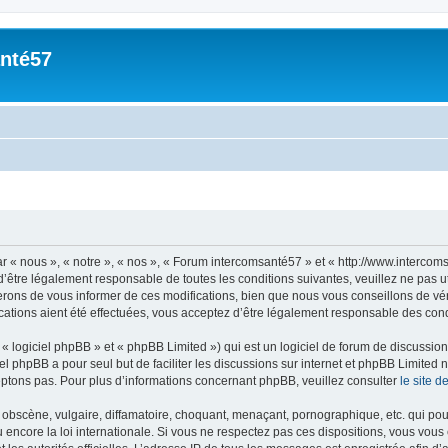
nté57
« nous », « notre », « nos », « Forum intercomsanté57 » et « http://www.intercoms
’être légalement responsable de toutes les conditions suivantes, veuillez ne pas 
rons de vous informer de ces modifications, bien que nous vous conseillons de vér
ations aient été effectuées, vous acceptez d’être légalement responsable des condi
 logiciel phpBB » et « phpBB Limited ») qui est un logiciel de forum de discussio
iel phpBB a pour seul but de faciliter les discussions sur internet et phpBB Limit
ptons pas. Pour plus d’informations concernant phpBB, veuillez consulter
le site 
obscène, vulgaire, diffamatoire, choquant, menaçant, pornographique, etc. qui pourr
encore la loi internationale. Si vous ne respectez pas ces dispositions, vous vous