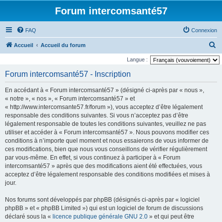
Forum intercomsanté57
FAQ
Connexion
R
Accueil
Accueil du forum
e
Langue :
c
Forum intercomsanté57 - Inscription
h
En accédant à « Forum intercomsanté57 » (désigné ci-après par « nous »,
e
« notre », « nos », « Forum intercomsanté57 » et
r
« http://www.intercomsante57.fr/forum »), vous acceptez d’être légalement
responsable des conditions suivantes. Si vous n’acceptez pas d’être
c
légalement responsable de toutes les conditions suivantes, veuillez ne pas
h
utiliser et accéder à « Forum intercomsanté57 ». Nous pouvons modifier ces
e
conditions à n’importe quel moment et nous essaierons de vous informer de
ces modifications, bien que nous vous conseillons de vérifier régulièrement
r
par vous-même. En effet, si vous continuez à participer à « Forum
intercomsanté57 » après que des modifications aient été effectuées, vous
acceptez d’être légalement responsable des conditions modifiées et mises à
jour.
Nos forums sont développés par phpBB (désignés ci-après par « logiciel
phpBB » et « phpBB Limited ») qui est un logiciel de forum de discussions
déclaré sous la «
licence publique générale GNU 2.0
» et qui peut être