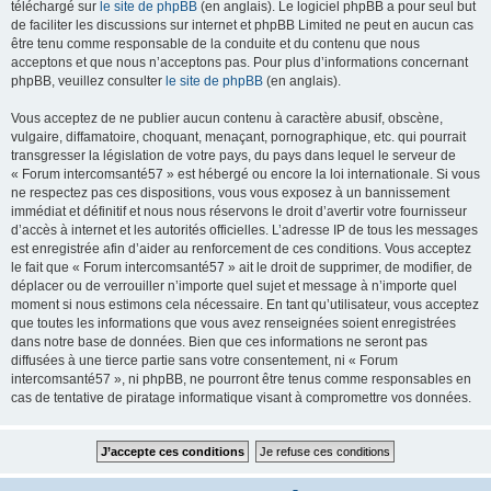
téléchargé sur
le site de phpBB
(en anglais). Le logiciel phpBB a pour seul but
de faciliter les discussions sur internet et phpBB Limited ne peut en aucun cas
être tenu comme responsable de la conduite et du contenu que nous
acceptons et que nous n’acceptons pas. Pour plus d’informations concernant
phpBB, veuillez consulter
le site de phpBB
(en anglais).
Vous acceptez de ne publier aucun contenu à caractère abusif, obscène,
vulgaire, diffamatoire, choquant, menaçant, pornographique, etc. qui pourrait
transgresser la législation de votre pays, du pays dans lequel le serveur de
« Forum intercomsanté57 » est hébergé ou encore la loi internationale. Si vous
ne respectez pas ces dispositions, vous vous exposez à un bannissement
immédiat et définitif et nous nous réservons le droit d’avertir votre fournisseur
d’accès à internet et les autorités officielles. L’adresse IP de tous les messages
est enregistrée afin d’aider au renforcement de ces conditions. Vous acceptez
le fait que « Forum intercomsanté57 » ait le droit de supprimer, de modifier, de
déplacer ou de verrouiller n’importe quel sujet et message à n’importe quel
moment si nous estimons cela nécessaire. En tant qu’utilisateur, vous acceptez
que toutes les informations que vous avez renseignées soient enregistrées
dans notre base de données. Bien que ces informations ne seront pas
diffusées à une tierce partie sans votre consentement, ni « Forum
intercomsanté57 », ni phpBB, ne pourront être tenus comme responsables en
cas de tentative de piratage informatique visant à compromettre vos données.