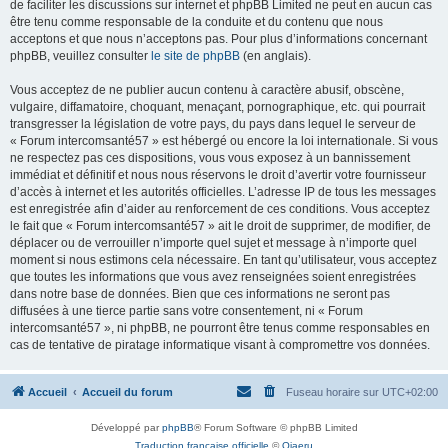
de faciliter les discussions sur internet et phpBB Limited ne peut en aucun cas
être tenu comme responsable de la conduite et du contenu que nous
acceptons et que nous n’acceptons pas. Pour plus d’informations concernant
phpBB, veuillez consulter
le site de phpBB
(en anglais).
Vous acceptez de ne publier aucun contenu à caractère abusif, obscène,
vulgaire, diffamatoire, choquant, menaçant, pornographique, etc. qui pourrait
transgresser la législation de votre pays, du pays dans lequel le serveur de
« Forum intercomsanté57 » est hébergé ou encore la loi internationale. Si vous
ne respectez pas ces dispositions, vous vous exposez à un bannissement
immédiat et définitif et nous nous réservons le droit d’avertir votre fournisseur
d’accès à internet et les autorités officielles. L’adresse IP de tous les messages
est enregistrée afin d’aider au renforcement de ces conditions. Vous acceptez
le fait que « Forum intercomsanté57 » ait le droit de supprimer, de modifier, de
déplacer ou de verrouiller n’importe quel sujet et message à n’importe quel
moment si nous estimons cela nécessaire. En tant qu’utilisateur, vous acceptez
que toutes les informations que vous avez renseignées soient enregistrées
dans notre base de données. Bien que ces informations ne seront pas
diffusées à une tierce partie sans votre consentement, ni « Forum
intercomsanté57 », ni phpBB, ne pourront être tenus comme responsables en
cas de tentative de piratage informatique visant à compromettre vos données.
Accueil
Accueil du forum
Fuseau horaire sur
UTC+02:00
Développé par
phpBB
® Forum Software © phpBB Limited
Traduction française officielle
©
Qiaeru