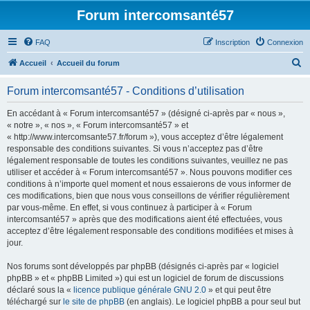
Forum intercomsanté57
FAQ
Inscription
Connexion
R
Accueil
Accueil du forum
e
Forum intercomsanté57 - Conditions d’utilisation
c
h
En accédant à « Forum intercomsanté57 » (désigné ci-après par « nous »,
« notre », « nos », « Forum intercomsanté57 » et
e
« http://www.intercomsante57.fr/forum »), vous acceptez d’être légalement
r
responsable des conditions suivantes. Si vous n’acceptez pas d’être
légalement responsable de toutes les conditions suivantes, veuillez ne pas
c
utiliser et accéder à « Forum intercomsanté57 ». Nous pouvons modifier ces
h
conditions à n’importe quel moment et nous essaierons de vous informer de
ces modifications, bien que nous vous conseillons de vérifier régulièrement
e
par vous-même. En effet, si vous continuez à participer à « Forum
r
intercomsanté57 » après que des modifications aient été effectuées, vous
acceptez d’être légalement responsable des conditions modifiées et mises à
jour.
Nos forums sont développés par phpBB (désignés ci-après par « logiciel
phpBB » et « phpBB Limited ») qui est un logiciel de forum de discussions
déclaré sous la «
licence publique générale GNU 2.0
» et qui peut être
téléchargé sur
le site de phpBB
(en anglais). Le logiciel phpBB a pour seul but