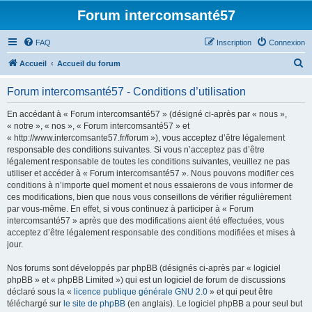
Forum intercomsanté57
FAQ
Inscription
Connexion
R
Accueil
Accueil du forum
e
Forum intercomsanté57 - Conditions d’utilisation
c
h
En accédant à « Forum intercomsanté57 » (désigné ci-après par « nous »,
« notre », « nos », « Forum intercomsanté57 » et
e
« http://www.intercomsante57.fr/forum »), vous acceptez d’être légalement
r
responsable des conditions suivantes. Si vous n’acceptez pas d’être
légalement responsable de toutes les conditions suivantes, veuillez ne pas
c
utiliser et accéder à « Forum intercomsanté57 ». Nous pouvons modifier ces
h
conditions à n’importe quel moment et nous essaierons de vous informer de
ces modifications, bien que nous vous conseillons de vérifier régulièrement
e
par vous-même. En effet, si vous continuez à participer à « Forum
r
intercomsanté57 » après que des modifications aient été effectuées, vous
acceptez d’être légalement responsable des conditions modifiées et mises à
jour.
Nos forums sont développés par phpBB (désignés ci-après par « logiciel
phpBB » et « phpBB Limited ») qui est un logiciel de forum de discussions
déclaré sous la «
licence publique générale GNU 2.0
» et qui peut être
téléchargé sur
le site de phpBB
(en anglais). Le logiciel phpBB a pour seul but