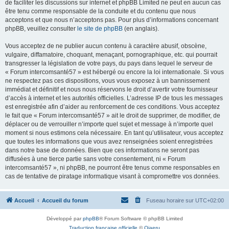
de faciliter les discussions sur internet et phpBB Limited ne peut en aucun cas
être tenu comme responsable de la conduite et du contenu que nous
acceptons et que nous n’acceptons pas. Pour plus d’informations concernant
phpBB, veuillez consulter
le site de phpBB
(en anglais).
Vous acceptez de ne publier aucun contenu à caractère abusif, obscène,
vulgaire, diffamatoire, choquant, menaçant, pornographique, etc. qui pourrait
transgresser la législation de votre pays, du pays dans lequel le serveur de
« Forum intercomsanté57 » est hébergé ou encore la loi internationale. Si vous
ne respectez pas ces dispositions, vous vous exposez à un bannissement
immédiat et définitif et nous nous réservons le droit d’avertir votre fournisseur
d’accès à internet et les autorités officielles. L’adresse IP de tous les messages
est enregistrée afin d’aider au renforcement de ces conditions. Vous acceptez
le fait que « Forum intercomsanté57 » ait le droit de supprimer, de modifier, de
déplacer ou de verrouiller n’importe quel sujet et message à n’importe quel
moment si nous estimons cela nécessaire. En tant qu’utilisateur, vous acceptez
que toutes les informations que vous avez renseignées soient enregistrées
dans notre base de données. Bien que ces informations ne seront pas
diffusées à une tierce partie sans votre consentement, ni « Forum
intercomsanté57 », ni phpBB, ne pourront être tenus comme responsables en
cas de tentative de piratage informatique visant à compromettre vos données.
Accueil
Accueil du forum
Fuseau horaire sur
UTC+02:00
Développé par
phpBB
® Forum Software © phpBB Limited
Traduction française officielle
©
Qiaeru