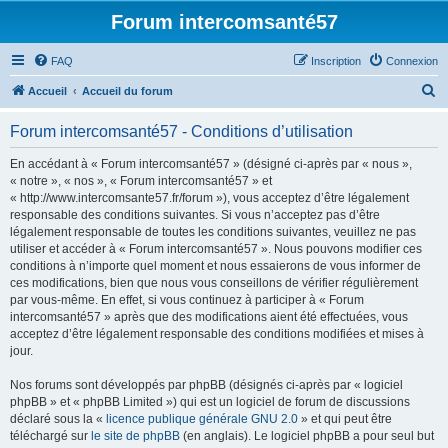
Forum intercomsanté57
FAQ
Inscription
Connexion
R
Accueil
Accueil du forum
e
Forum intercomsanté57 - Conditions d’utilisation
c
h
En accédant à « Forum intercomsanté57 » (désigné ci-après par « nous »,
« notre », « nos », « Forum intercomsanté57 » et
e
« http://www.intercomsante57.fr/forum »), vous acceptez d’être légalement
r
responsable des conditions suivantes. Si vous n’acceptez pas d’être
légalement responsable de toutes les conditions suivantes, veuillez ne pas
c
utiliser et accéder à « Forum intercomsanté57 ». Nous pouvons modifier ces
h
conditions à n’importe quel moment et nous essaierons de vous informer de
ces modifications, bien que nous vous conseillons de vérifier régulièrement
e
par vous-même. En effet, si vous continuez à participer à « Forum
r
intercomsanté57 » après que des modifications aient été effectuées, vous
acceptez d’être légalement responsable des conditions modifiées et mises à
jour.
Nos forums sont développés par phpBB (désignés ci-après par « logiciel
phpBB » et « phpBB Limited ») qui est un logiciel de forum de discussions
déclaré sous la «
licence publique générale GNU 2.0
» et qui peut être
téléchargé sur
le site de phpBB
(en anglais). Le logiciel phpBB a pour seul but