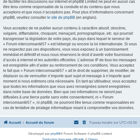
de faciliter les discussions sur internet et phpBB Limited ne peut en aucun cas
être tenu comme responsable de la conduite et du contenu que nous
acceptons et que nous n’acceptons pas. Pour plus d’informations concernant
phpBB, veuillez consulter
le site de phpBB
(en anglais).
Vous acceptez de ne publier aucun contenu à caractère abusif, obscène,
vulgaire, diffamatoire, choquant, menaçant, pornographique, etc. qui pourrait
transgresser la législation de votre pays, du pays dans lequel le serveur de
« Forum intercomsanté57 » est hébergé ou encore la loi internationale. Si vous
ne respectez pas ces dispositions, vous vous exposez à un bannissement
immédiat et définitif et nous nous réservons le droit d’avertir votre fournisseur
d’accès à internet et les autorités officielles. L’adresse IP de tous les messages
est enregistrée afin d’aider au renforcement de ces conditions. Vous acceptez
le fait que « Forum intercomsanté57 » ait le droit de supprimer, de modifier, de
déplacer ou de verrouiller n’importe quel sujet et message à n’importe quel
moment si nous estimons cela nécessaire. En tant qu’utilisateur, vous acceptez
que toutes les informations que vous avez renseignées soient enregistrées
dans notre base de données. Bien que ces informations ne seront pas
diffusées à une tierce partie sans votre consentement, ni « Forum
intercomsanté57 », ni phpBB, ne pourront être tenus comme responsables en
cas de tentative de piratage informatique visant à compromettre vos données.
Accueil
Accueil du forum
Fuseau horaire sur
UTC+02:00
Développé par
phpBB
® Forum Software © phpBB Limited
Traduction française officielle
©
Qiaeru