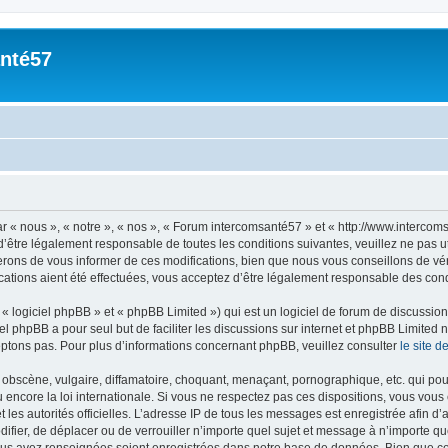
nté57
n
« nous », « notre », « nos », « Forum intercomsanté57 » et « http://www.intercoms
’être légalement responsable de toutes les conditions suivantes, veuillez ne pas 
rons de vous informer de ces modifications, bien que nous vous conseillons de vér
ations aient été effectuées, vous acceptez d’être légalement responsable des condi
 logiciel phpBB » et « phpBB Limited ») qui est un logiciel de forum de discussio
iel phpBB a pour seul but de faciliter les discussions sur internet et phpBB Limit
ptons pas. Pour plus d’informations concernant phpBB, veuillez consulter
le site 
obscène, vulgaire, diffamatoire, choquant, menaçant, pornographique, etc. qui pourr
encore la loi internationale. Si vous ne respectez pas ces dispositions, vous vous
 et les autorités officielles. L’adresse IP de tous les messages est enregistrée afin 
difier, de déplacer ou de verrouiller n’importe quel sujet et message à n’importe q