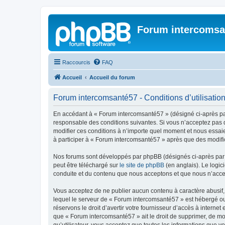
Forum intercomsa
Raccourcis
FAQ
Accueil
Accueil du forum
Forum intercomsanté57 - Conditions d’utilisatio
En accédant à « Forum intercomsanté57 » (désigné ci-après par 
responsable des conditions suivantes. Si vous n’acceptez pas d
modifier ces conditions à n’importe quel moment et nous essaie
à participer à « Forum intercomsanté57 » après que des modific
Nos forums sont développés par phpBB (désignés ci-après par «
peut être téléchargé sur
le site de phpBB
(en anglais). Le logic
conduite et du contenu que nous acceptons et que nous n’acce
Vous acceptez de ne publier aucun contenu à caractère abusif, 
lequel le serveur de « Forum intercomsanté57 » est hébergé ou 
réservons le droit d’avertir votre fournisseur d’accès à internet
que « Forum intercomsanté57 » ait le droit de supprimer, de mo