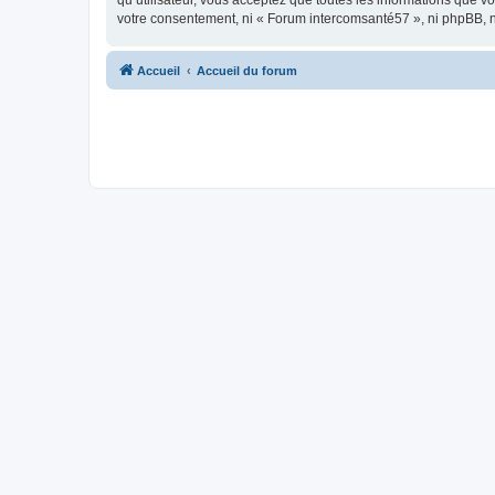
qu’utilisateur, vous acceptez que toutes les informations que 
votre consentement, ni « Forum intercomsanté57 », ni phpBB, 
Accueil
Accueil du forum