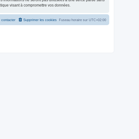
 informations ne seront pas diffusées à une tierce partie sans
atique visant à compromettre vos données.
 contacter
Supprimer les cookies
Fuseau horaire sur
UTC+02:00