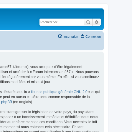
Rechercher
Recherche avancé
Inscription
Connexion
ante57.fr/forum »), vous acceptez d’être légalement
utiliser et accéder à « Forum intercomsanté57 ». Nous pouvons
ifier régulièrement par vous-même. En effet, si vous continuez
tions modifiées et mises à jour.
ns déclaré sous la «
licence publique générale GNU 2.0
» et qui
ed ne peut en aucun cas être tenu comme responsable de la
de phpBB
(en anglais).
ait transgresser la législation de votre pays, du pays dans
 exposez à un bannissement immédiat et définitif et nous nous
d’aider au renforcement de ces conditions. Vous acceptez le fait
uel moment si nous estimons cela nécessaire. En tant