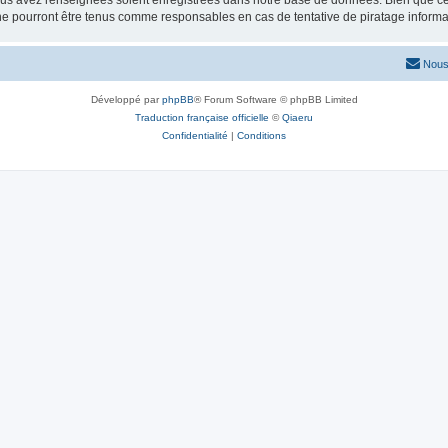
vous avez renseignées soient enregistrées dans notre base de données. Bien que ces
ne pourront être tenus comme responsables en cas de tentative de piratage inform
Nous
Développé par
phpBB
® Forum Software © phpBB Limited
Traduction française officielle
©
Qiaeru
Confidentialité
|
Conditions