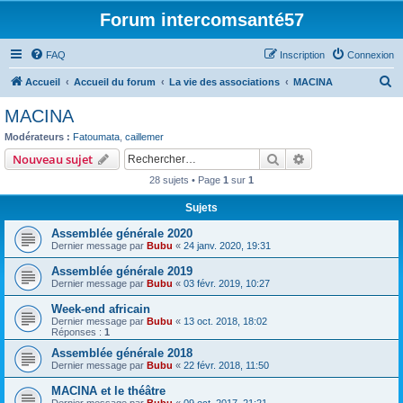
Forum intercomsanté57
FAQ
Inscription
Connexion
R
Accueil
Accueil du forum
La vie des associations
MACINA
e
MACINA
c
Modérateurs :
Fatoumata
,
caillemer
h
Rechercher
Recherche avanc
Nouveau sujet
e
28 sujets • Page
1
sur
1
r
Sujets
c
Assemblée générale 2020
h
Dernier message par
Bubu
«
24 janv. 2020, 19:31
e
Assemblée générale 2019
r
Dernier message par
Bubu
«
03 févr. 2019, 10:27
Week-end africain
Dernier message par
Bubu
«
13 oct. 2018, 18:02
Réponses :
1
Assemblée générale 2018
Dernier message par
Bubu
«
22 févr. 2018, 11:50
MACINA et le théâtre
Dernier message par
Bubu
«
09 oct. 2017, 21:21