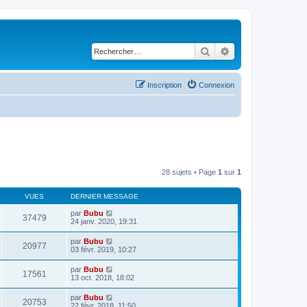
Rechercher
Recherche avancé
Inscription
Connexion
28 sujets • Page
1
sur
1
VUES
DERNIER MESSAGE
par
Bubu
37479
24 janv. 2020, 19:31
par
Bubu
20977
03 févr. 2019, 10:27
par
Bubu
17561
13 oct. 2018, 18:02
par
Bubu
20753
22 févr. 2018, 11:50