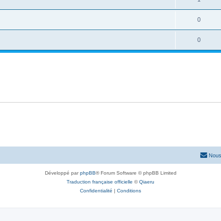
0
0
Nous
Développé par
phpBB
® Forum Software © phpBB Limited
Traduction française officielle
©
Qiaeru
Confidentialité
|
Conditions