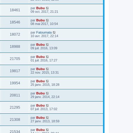
par
Bubu
18461
09 oct. 2017, 21:21
par
Bubu
18546
08 mai 2017, 10:54
par
Fatoumata
18072
10 avr. 2017, 22:14
par
Bubu
18988
09 juil. 2016, 13:09
par
Bubu
21705
01 juil. 2016, 17:27
par
Bubu
19817
22 nov. 2015, 13:31
par
Bubu
19954
25 janv. 2015, 18:28
par
Bubu
20811
29 janv. 2014, 22:14
par
Bubu
21295
07 juil. 2013, 17:02
par
Bubu
21308
27 janv. 2013, 18:59
par
Bubu
21534