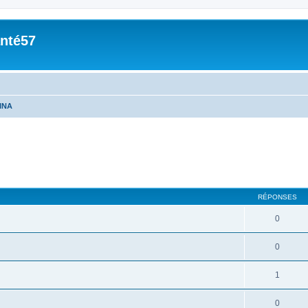
nté57
INA
cher
cherche avancée
RÉPONSES
0
0
1
0