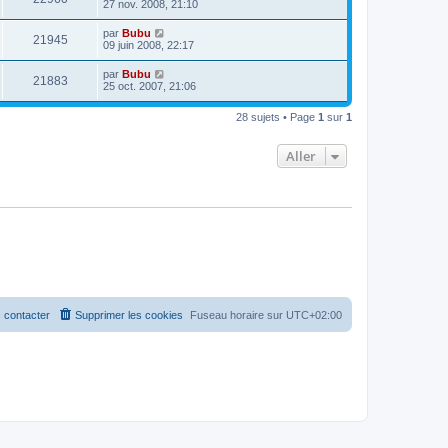
27 nov. 2008, 21:10
par
Bubu
21945
09 juin 2008, 22:17
par
Bubu
21883
25 oct. 2007, 21:06
28 sujets • Page
1
sur
1
Aller
 contacter
Supprimer les cookies
Fuseau horaire sur
UTC+02:00