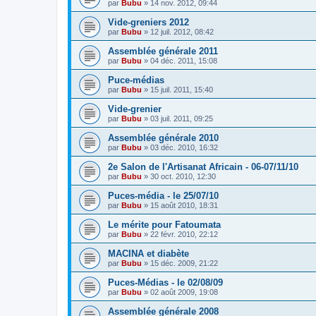
par
Bubu
»
14 nov. 2012, 09:44
Vide-greniers 2012
par
Bubu
»
12 juil. 2012, 08:42
Assemblée générale 2011
par
Bubu
»
04 déc. 2011, 15:08
Puce-médias
par
Bubu
»
15 juil. 2011, 15:40
Vide-grenier
par
Bubu
»
03 juil. 2011, 09:25
Assemblée générale 2010
par
Bubu
»
03 déc. 2010, 16:32
2e Salon de l'Artisanat Africain - 06-07/11/10
par
Bubu
»
30 oct. 2010, 12:30
Puces-média - le 25/07/10
par
Bubu
»
15 août 2010, 18:31
Le mérite pour Fatoumata
par
Bubu
»
22 févr. 2010, 22:12
MACINA et diabète
par
Bubu
»
15 déc. 2009, 21:22
Puces-Médias - le 02/08/09
par
Bubu
»
02 août 2009, 19:08
Assemblée générale 2008