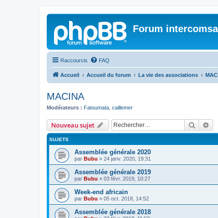
Forum intercomsa
Raccourcis
FAQ
Accueil
Accueil du forum
La vie des associations
MAC
MACINA
Modérateurs :
Fatoumata
,
caillemer
Recher
Re
Nouveau sujet
SUJETS
Assemblée générale 2020
par
Bubu
»
24 janv. 2020, 19:31
Assemblée générale 2019
par
Bubu
»
03 févr. 2019, 10:27
Week-end africain
par
Bubu
»
05 oct. 2018, 14:52
Assemblée générale 2018