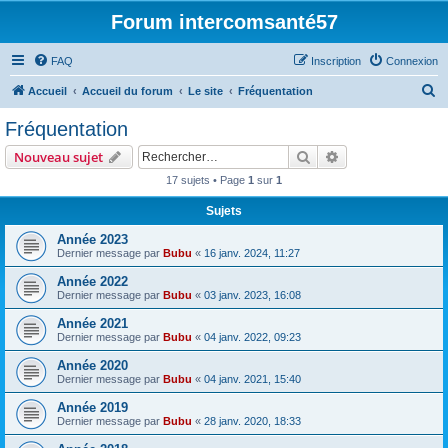
Forum intercomsanté57
FAQ
Inscription
Connexion
R
Accueil
Accueil du forum
Le site
Fréquentation
e
Fréquentation
c
Rechercher
Recherche avanc
Nouveau sujet
h
17 sujets • Page
1
sur
1
e
Sujets
r
c
Année 2023
Dernier message par
Bubu
«
16 janv. 2024, 11:27
h
Année 2022
e
Dernier message par
Bubu
«
03 janv. 2023, 16:08
r
Année 2021
Dernier message par
Bubu
«
04 janv. 2022, 09:23
Année 2020
Dernier message par
Bubu
«
04 janv. 2021, 15:40
Année 2019
Dernier message par
Bubu
«
28 janv. 2020, 18:33