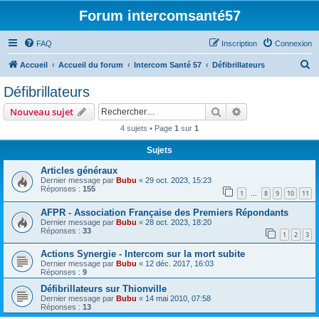
Forum intercomsanté57
FAQ
Inscription
Connexion
R
Accueil
Accueil du forum
Intercom Santé 57
Défibrillateurs
e
Défibrillateurs
c
Rechercher
Recherche avanc
Nouveau sujet
h
4 sujets • Page
1
sur
1
e
Sujets
r
c
Articles généraux
Dernier message par
Bubu
«
29 oct. 2023, 15:23
h
Réponses :
155
1
8
9
10
11
…
e
AFPR - Association Française des Premiers Répondants
r
Dernier message par
Bubu
«
28 oct. 2023, 18:20
Réponses :
33
1
2
3
Actions Synergie - Intercom sur la mort subite
Dernier message par
Bubu
«
12 déc. 2017, 16:03
Réponses :
9
Défibrillateurs sur Thionville
Dernier message par
Bubu
«
14 mai 2010, 07:58
Réponses :
13