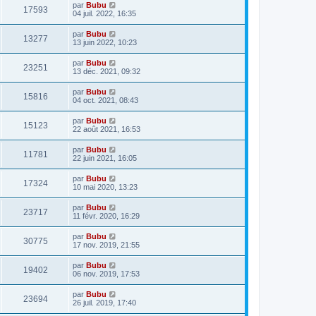
par
Bubu
17593
04 juil. 2022, 16:35
par
Bubu
13277
13 juin 2022, 10:23
par
Bubu
23251
13 déc. 2021, 09:32
par
Bubu
15816
04 oct. 2021, 08:43
par
Bubu
15123
22 août 2021, 16:53
par
Bubu
11781
22 juin 2021, 16:05
par
Bubu
17324
10 mai 2020, 13:23
par
Bubu
23717
11 févr. 2020, 16:29
par
Bubu
30775
17 nov. 2019, 21:55
par
Bubu
19402
06 nov. 2019, 17:53
par
Bubu
23694
26 juil. 2019, 17:40