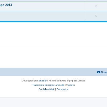
mps 2013
0
0
Nous
Développé par
phpBB
® Forum Software © phpBB Limited
Traduction française officielle
©
Qiaeru
Confidentialité
|
Conditions