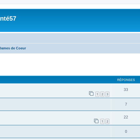
nté57
Dames de Coeur
cher
cherche avancée
RÉPONSES
33
1
2
3
7
22
1
2
0