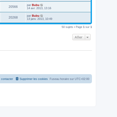
par
Bubu
20566
14 avr. 2013, 13:16
par
Bubu
20268
13 janv. 2013, 10:49
50 sujets • Page
1
sur
1
Aller
 contacter
Supprimer les cookies
Fuseau horaire sur
UTC+02:00