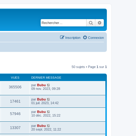
Rechercher
Recherche avancé
Inscription
Connexion
50 sujets • Page
1
sur
1
VUES
DERNIER MESSAGE
par
Bubu
365506
09 nov. 2023, 09:28
par
Bubu
17461
01 juil. 2023, 14:42
par
Bubu
57946
10 déc. 2022, 15:22
par
Bubu
13307
20 sept. 2022, 11:22