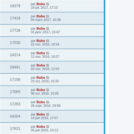
par
Bubu
19379
18 juil. 2017, 17:13
par
Bubu
17419
04 mars 2017, 10:38
par
Bubu
17728
01 janv. 2017, 15:47
par
Bubu
17520
15 nov. 2016, 16:54
par
Bubu
24374
12 nov. 2016, 18:27
par
Bubu
29491
03 nov. 2016, 12:52
par
Bubu
17106
23 oct. 2016, 15:33
par
Bubu
17065
08 oct. 2016, 10:05
par
Bubu
17263
26 sept. 2016, 19:58
par
Bubu
44204
14 juin 2016, 17:57
par
Bubu
17621
05 juin 2016, 14:12