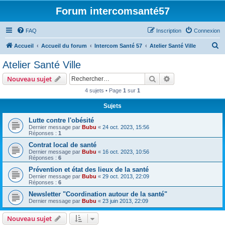
Forum intercomsanté57
FAQ
Inscription
Connexion
R
Accueil
Accueil du forum
Intercom Santé 57
Atelier Santé Ville
e
Atelier Santé Ville
c
Rechercher
Recherche avanc
Nouveau sujet
h
4 sujets • Page
1
sur
1
e
Sujets
r
c
Lutte contre l'obésité
Dernier message par
Bubu
«
24 oct. 2023, 15:56
h
Réponses :
1
e
Contrat local de santé
Dernier message par
Bubu
«
16 oct. 2023, 10:56
r
Réponses :
6
Prévention et état des lieux de la santé
Dernier message par
Bubu
«
29 oct. 2013, 22:09
Réponses :
6
Newsletter "Coordination autour de la santé"
Dernier message par
Bubu
«
23 juin 2013, 22:09
Nouveau sujet