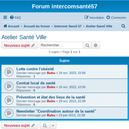
Forum intercomsanté57
FAQ
Inscription
Connexion
R
Accueil
Accueil du forum
Intercom Santé 57
Atelier Santé Ville
e
Atelier Santé Ville
c
Rechercher
Recherche avanc
Nouveau sujet
h
4 sujets • Page
1
sur
1
e
Sujets
r
c
Lutte contre l'obésité
Dernier message par
Bubu
«
24 oct. 2023, 15:56
h
Réponses :
1
e
Contrat local de santé
Dernier message par
Bubu
«
16 oct. 2023, 10:56
r
Réponses :
6
Prévention et état des lieux de la santé
Dernier message par
Bubu
«
29 oct. 2013, 22:09
Réponses :
6
Newsletter "Coordination autour de la santé"
Dernier message par
Bubu
«
23 juin 2013, 22:09
Nouveau sujet