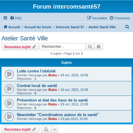
Forum intercomsanté57
FAQ
Inscription
Connexion
R
Accueil
Accueil du forum
Intercom Santé 57
Atelier Santé Ville
e
Atelier Santé Ville
c
Rechercher
Recherche avanc
Nouveau sujet
h
4 sujets • Page
1
sur
1
e
Sujets
r
c
Lutte contre l'obésité
Dernier message par
Bubu
«
24 oct. 2023, 15:56
h
Réponses :
1
e
Contrat local de santé
Dernier message par
Bubu
«
16 oct. 2023, 10:56
r
Réponses :
6
Prévention et état des lieux de la santé
Dernier message par
Bubu
«
29 oct. 2013, 22:09
Réponses :
6
Newsletter "Coordination autour de la santé"
Dernier message par
Bubu
«
23 juin 2013, 22:09
Nouveau sujet