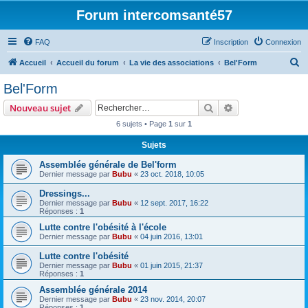
Forum intercomsanté57
FAQ
Inscription
Connexion
R
Accueil
Accueil du forum
La vie des associations
Bel'Form
e
Bel'Form
c
Rechercher
Recherche avanc
Nouveau sujet
h
6 sujets • Page
1
sur
1
e
Sujets
r
c
Assemblée générale de Bel'form
Dernier message par
Bubu
«
23 oct. 2018, 10:05
h
Dressings...
e
Dernier message par
Bubu
«
12 sept. 2017, 16:22
r
Réponses :
1
Lutte contre l'obésité à l'école
Dernier message par
Bubu
«
04 juin 2016, 13:01
Lutte contre l'obésité
Dernier message par
Bubu
«
01 juin 2015, 21:37
Réponses :
1
Assemblée générale 2014
Dernier message par
Bubu
«
23 nov. 2014, 20:07
Réponses :
1