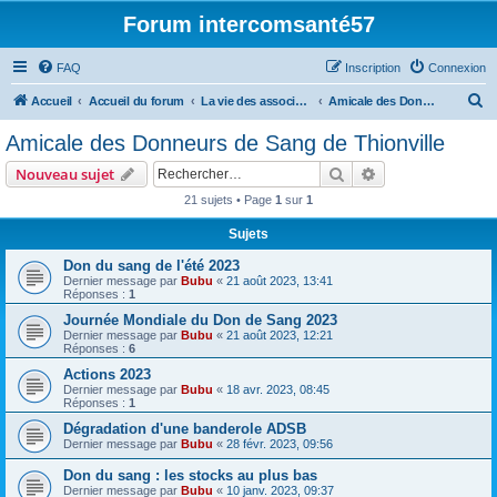
Forum intercomsanté57
FAQ
Inscription
Connexion
R
Accueil
Accueil du forum
La vie des associations
Amicale des Donneurs de Sang de Thionville
e
Amicale des Donneurs de Sang de Thionville
c
Rechercher
Recherche avanc
Nouveau sujet
h
21 sujets • Page
1
sur
1
e
Sujets
r
c
Don du sang de l'été 2023
Dernier message par
Bubu
«
21 août 2023, 13:41
h
Réponses :
1
e
Journée Mondiale du Don de Sang 2023
Dernier message par
Bubu
«
21 août 2023, 12:21
r
Réponses :
6
Actions 2023
Dernier message par
Bubu
«
18 avr. 2023, 08:45
Réponses :
1
Dégradation d'une banderole ADSB
Dernier message par
Bubu
«
28 févr. 2023, 09:56
Don du sang : les stocks au plus bas
Dernier message par
Bubu
«
10 janv. 2023, 09:37