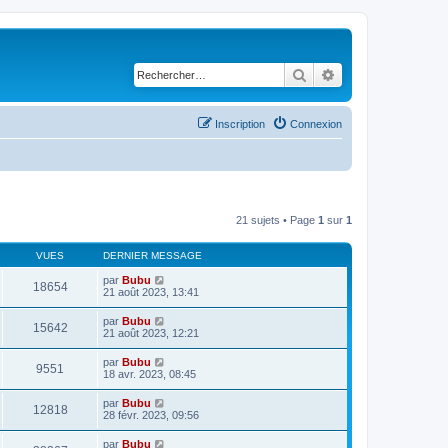
Rechercher
Recherche avancé
Inscription
Connexion
21 sujets • Page
1
sur
1
VUES
DERNIER MESSAGE
par
Bubu
18654
21 août 2023, 13:41
par
Bubu
15642
21 août 2023, 12:21
par
Bubu
9551
18 avr. 2023, 08:45
par
Bubu
12818
28 févr. 2023, 09:56
par
Bubu