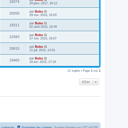
19374
29 janv. 2017, 18:12
par
Bubu
20050
29 nov. 2016, 16:03
par
Bubu
19311
02 août 2016, 18:49
par
Bubu
22493
27 nov. 2015, 19:07
par
Bubu
20615
21 juil. 2015, 14:01
par
Bubu
19465
18 avr. 2015, 17:16
21 sujets • Page
1
sur
1
Aller
 contacter
Supprimer les cookies
Fuseau horaire sur
UTC+02:00