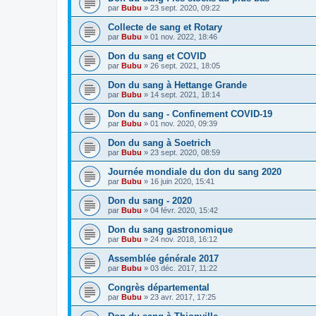
par
Bubu
»
23 sept. 2020, 09:22
Collecte de sang et Rotary
par
Bubu
»
01 nov. 2022, 18:46
Don du sang et COVID
par
Bubu
»
26 sept. 2021, 18:05
Don du sang à Hettange Grande
par
Bubu
»
14 sept. 2021, 18:14
Don du sang - Confinement COVID-19
par
Bubu
»
01 nov. 2020, 09:39
Don du sang à Soetrich
par
Bubu
»
23 sept. 2020, 08:59
Journée mondiale du don du sang 2020
par
Bubu
»
16 juin 2020, 15:41
Don du sang - 2020
par
Bubu
»
04 févr. 2020, 15:42
Don du sang gastronomique
par
Bubu
»
24 nov. 2018, 16:12
Assemblée générale 2017
par
Bubu
»
03 déc. 2017, 11:22
Congrès départemental
par
Bubu
»
23 avr. 2017, 17:25