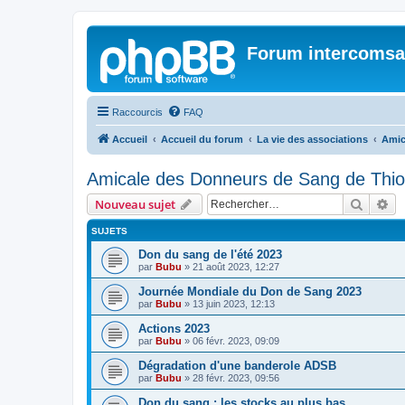
Forum intercomsa
Raccourcis
FAQ
Accueil
Accueil du forum
La vie des associations
Amic
Amicale des Donneurs de Sang de Thion
Recher
Re
Nouveau sujet
SUJETS
Don du sang de l'été 2023
par
Bubu
»
21 août 2023, 12:27
Journée Mondiale du Don de Sang 2023
par
Bubu
»
13 juin 2023, 12:13
Actions 2023
par
Bubu
»
06 févr. 2023, 09:09
Dégradation d'une banderole ADSB
par
Bubu
»
28 févr. 2023, 09:56
Don du sang : les stocks au plus bas