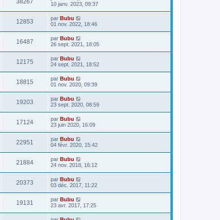
38267
10 janv. 2023, 09:37
par
Bubu
12853
01 nov. 2022, 18:46
par
Bubu
16487
26 sept. 2021, 18:05
par
Bubu
12175
24 sept. 2021, 18:52
par
Bubu
18815
01 nov. 2020, 09:39
par
Bubu
19203
23 sept. 2020, 08:59
par
Bubu
17124
23 juin 2020, 16:09
par
Bubu
22951
04 févr. 2020, 15:42
par
Bubu
21884
24 nov. 2018, 16:12
par
Bubu
20373
03 déc. 2017, 11:22
par
Bubu
19131
23 avr. 2017, 17:25
par
Bubu