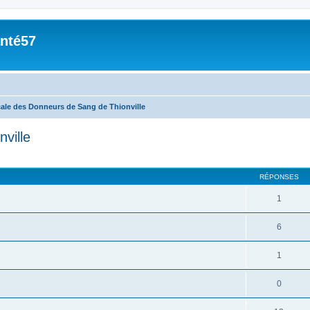
nté57
ale des Donneurs de Sang de Thionville
ville
cher
cherche avancée
RÉPONSES
1
6
1
0