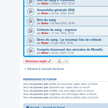
Don du sang à Thionville
par
Bubu
»
29 janv. 2017, 18:12
Assemblée générale 2016
par
Bubu
»
29 nov. 2016, 16:03
Don du sang
par
Bubu
»
02 août 2016, 18:49
Collecte de sang : urgence
par
Bubu
»
17 nov. 2015, 16:01
Dons du sang - Le nouveau lieu de collecte
par
Bubu
»
21 juil. 2015, 14:01
Congrès bisannuel des amicales de Moselle
par
Bubu
»
18 avr. 2015, 17:16
Nouveau sujet
Revenir à l’accueil du forum
PERMISSIONS DU FORUM
Vous
ne pouvez pas
publier de nouveaux sujets dans ce forum
Vous
ne pouvez pas
répondre aux sujets dans ce forum
Vous
ne pouvez pas
modifier vos messages dans ce forum
Vous
ne pouvez pas
supprimer vos messages dans ce forum
Vous
ne pouvez pas
transférer de pièces jointes dans ce forum
Accueil
Accueil du forum