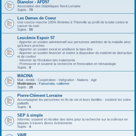
Dianolor - AFD57
Association des Diabétiques Nord-Lorraine
Sujets :
70
Les Dames de Coeur
Une course-marche 100% féminine à Thionville au profit de la lutte contre le
cancer du sein
Sujets :
50
Leucémie Espoir 57
- Apporter un soutien administratif aux personnes atteintes de la maladie ainsi
qu'à leurs proches
- Apporter un soutien moral et améliorer le bien-être
- Apporter un soutien financier et mettre à disposition du matériel de distraction
et de confort
- Informer de l'évolution des traitements
- Promouvoir et soutenir la recherche et l'innovation en hématologie
Sujets :
9
MACINA
Mali - Amitié - Coopération - Intégration - Nations - Agir
Modérateurs :
Fatoumata
,
caillemer
Sujets :
28
Pierre-Clément Lorraine
Accompagner les personnes en fin de vie et leurs familles - soutenir les soins
palliatifs
Sujets :
6
SEP à simple
Informer, soutenir et récolter des dons pour la recherche sur la sclérose en
plaques à travers divers événements
Sujets :
4
VAIR