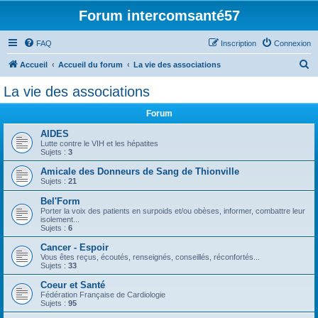
Forum intercomsanté57
FAQ
Inscription
Connexion
R
Accueil
Accueil du forum
La vie des associations
e
La vie des associations
c
Forum
h
e
AIDES
Lutte contre le VIH et les hépatites
r
Sujets :
3
c
Amicale des Donneurs de Sang de Thionville
Sujets :
21
h
Bel'Form
e
Porter la voix des patients en surpoids et/ou obèses, informer, combattre leur
r
isolement...
Sujets :
6
Cancer - Espoir
Vous êtes reçus, écoutés, renseignés, conseillés, réconfortés...
Sujets :
33
Coeur et Santé
Fédération Française de Cardiologie
Sujets :
95