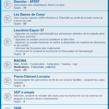
Dianolor - AFD57
Association des Diabétiques Nord-Lorraine
Sujets :
70
Les Dames de Coeur
Une course-marche 100% féminine à Thionville au profit de la lutte contre le
cancer du sein
Sujets :
50
Leucémie Espoir 57
- Apporter un soutien administratif aux personnes atteintes de la maladie ainsi
qu'à leurs proches
- Apporter un soutien moral et améliorer le bien-être
- Apporter un soutien financier et mettre à disposition du matériel de distraction
et de confort
- Informer de l'évolution des traitements
- Promouvoir et soutenir la recherche et l'innovation en hématologie
Sujets :
9
MACINA
Mali - Amitié - Coopération - Intégration - Nations - Agir
Modérateurs :
Fatoumata
,
caillemer
Sujets :
28
Pierre-Clément Lorraine
Accompagner les personnes en fin de vie et leurs familles - soutenir les soins
palliatifs
Sujets :
6
SEP à simple
Informer, soutenir et récolter des dons pour la recherche sur la sclérose en
plaques à travers divers événements
Sujets :
4
VAIR