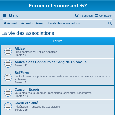
Forum intercomsanté57
FAQ
Inscription
Connexion
R
Accueil
Accueil du forum
La vie des associations
e
La vie des associations
c
Forum
h
e
AIDES
Lutte contre le VIH et les hépatites
r
Sujets :
3
c
Amicale des Donneurs de Sang de Thionville
Sujets :
21
h
Bel'Form
e
Porter la voix des patients en surpoids et/ou obèses, informer, combattre leur
r
isolement...
Sujets :
6
Cancer - Espoir
Vous êtes reçus, écoutés, renseignés, conseillés, réconfortés...
Sujets :
33
Coeur et Santé
Fédération Française de Cardiologie
Sujets :
95